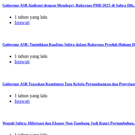
Gubernur ASR Audiensi dengan Mendagri, Rakornas PHD 2025 di Sultra Dih..
1 tahun yang lalu
Israwati
Gubernur ASR: Tunjukkan Kualitas Sultra dalam Rakornas Produk Hukum Da
1 tahun yang lalu
Israwati
Gubernur ASR Tegaskan Komitmen Tata Kelola Pertambangan dan Penyelama
1 tahun yang lalu
Israwati
Wagub Sultra: Hilirisasi dan Ekspor Non-Tambang Jadi Kunci Pertumbuhan..
1 tahun yang lalu