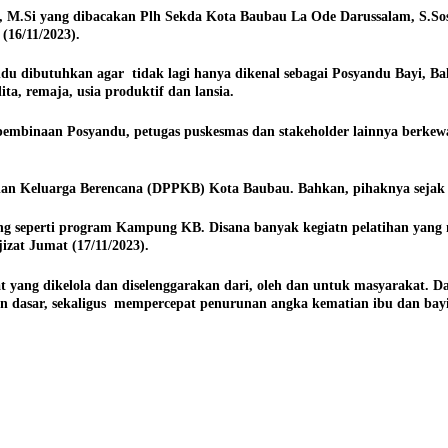
M.Si yang dibacakan Plh Sekda Kota Baubau La Ode Darussalam, S.Sos
16/11/2023).
du dibutuhkan agar tidak lagi hanya dikenal sebagai Posyandu Bayi, Ba
ta, remaja, usia produktif dan lansia.
embinaan Posyandu, petugas puskesmas dan stakeholder lainnya berkew
dan Keluarga Berencana (DPPKB) Kota Baubau. Bahkan, pihaknya sejak 
g seperti program Kampung KB. Disana banyak kegiatn pelatihan yang 
zat Jumat (17/11/2023).
at yang dikelola dan diselenggarakan dari, oleh dan untuk masyarakat
asar, sekaligus mempercepat penurunan angka kematian ibu dan bayi s