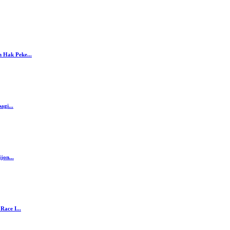
 Hak Peke...
agi...
jon...
ace I...