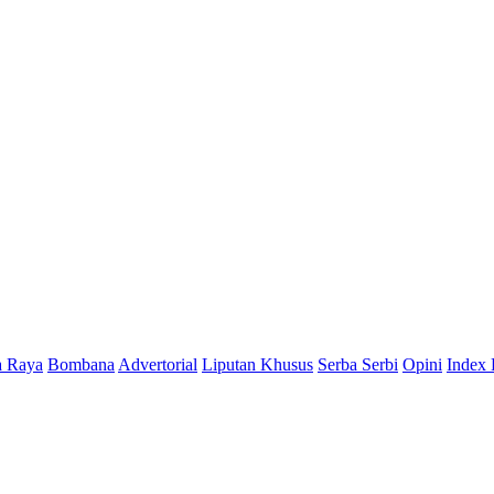
a Raya
Bombana
Advertorial
Liputan Khusus
Serba Serbi
Opini
Index 