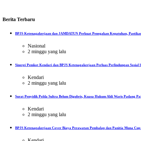
Berita
Terbaru
BPJS Ketenagakerjaan dan JAMDATUN Perkuat Penegakan Kepatuhan, Pastikan
Nasional
2 minggu yang lalu
Sinergi Pemkot Kendari dan BPJS Ketenagakerjaan Perluas Perlindungan Sosial b
Kendari
2 minggu yang lalu
Surat Penyidik Polda Sultra Belum Digubris, Kuasa Hukum Ahli Waris Padang Paj
Kendari
2 minggu yang lalu
BPJS Ketenagakerjaan Cover Biaya Perawatan Pembalap dan Panitia Muna Cup R
Kendari