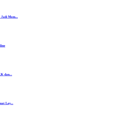
 Jadi Mom...
line
K dan...
at Lay...