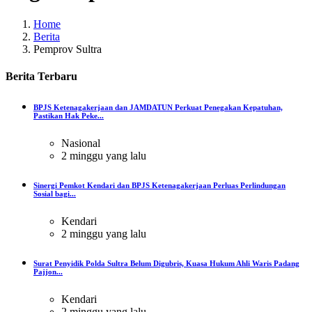
Home
Berita
Pemprov Sultra
Berita
Terbaru
BPJS Ketenagakerjaan dan JAMDATUN Perkuat Penegakan Kepatuhan,
Pastikan Hak Peke...
Nasional
2 minggu yang lalu
Sinergi Pemkot Kendari dan BPJS Ketenagakerjaan Perluas Perlindungan
Sosial bagi...
Kendari
2 minggu yang lalu
Surat Penyidik Polda Sultra Belum Digubris, Kuasa Hukum Ahli Waris Padang
Pajjon...
Kendari
2 minggu yang lalu