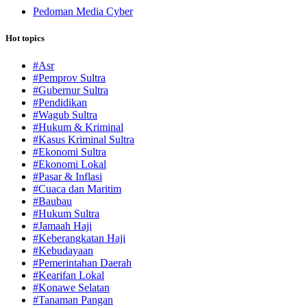
Pedoman Media Cyber
Hot topics
#Asr
#Pemprov Sultra
#Gubernur Sultra
#Pendidikan
#Wagub Sultra
#Hukum & Kriminal
#Kasus Kriminal Sultra
#Ekonomi Sultra
#Ekonomi Lokal
#Pasar & Inflasi
#Cuaca dan Maritim
#Baubau
#Hukum Sultra
#Jamaah Haji
#Keberangkatan Haji
#Kebudayaan
#Pemerintahan Daerah
#Kearifan Lokal
#Konawe Selatan
#Tanaman Pangan