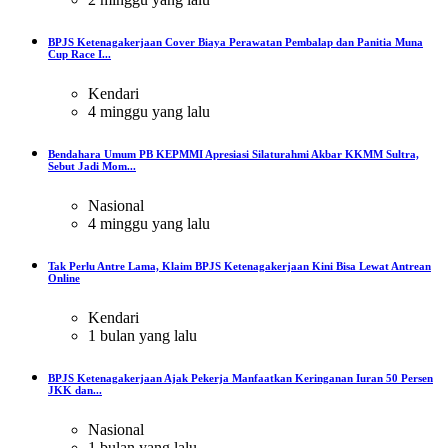
BPJS Ketenagakerjaan Cover Biaya Perawatan Pembalap dan Panitia Muna
Cup Race I...
Kendari
4 minggu yang lalu
Bendahara Umum PB KEPMMI Apresiasi Silaturahmi Akbar KKMM Sultra,
Sebut Jadi Mom...
Nasional
4 minggu yang lalu
Tak Perlu Antre Lama, Klaim BPJS Ketenagakerjaan Kini Bisa Lewat Antrean
Online
Kendari
1 bulan yang lalu
BPJS Ketenagakerjaan Ajak Pekerja Manfaatkan Keringanan Iuran 50 Persen
JKK dan...
Nasional
1 bulan yang lalu