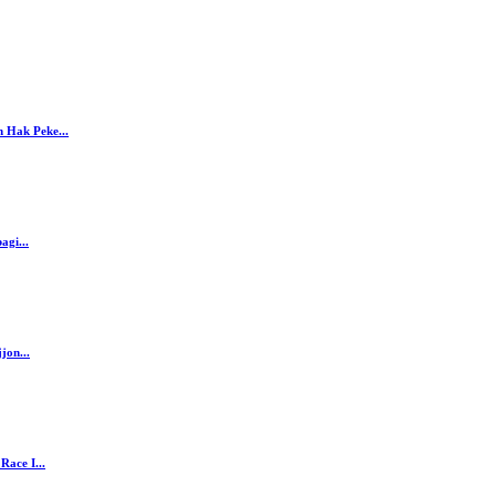
 Hak Peke...
agi...
jon...
ace I...