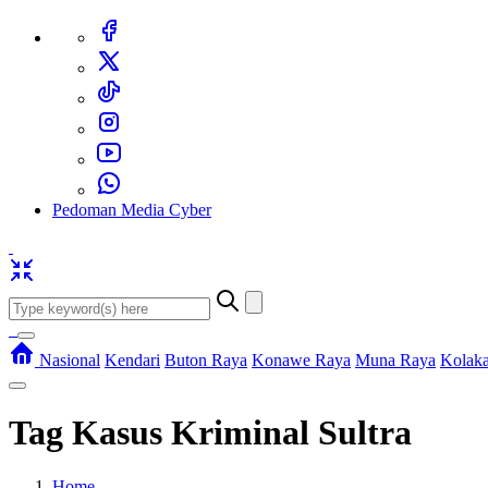
Pedoman Media Cyber
Nasional
Kendari
Buton Raya
Konawe Raya
Muna Raya
Kolak
Tag
Kasus Kriminal Sultra
Home