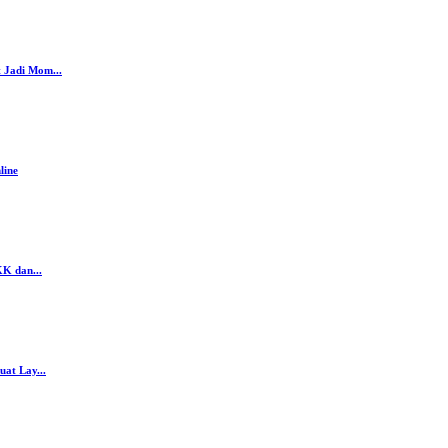
 Jadi Mom...
line
K dan...
at Lay...