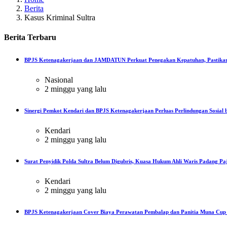
Berita
Kasus Kriminal Sultra
Berita
Terbaru
BPJS Ketenagakerjaan dan JAMDATUN Perkuat Penegakan Kepatuhan, Pastikan
Nasional
2 minggu yang lalu
Sinergi Pemkot Kendari dan BPJS Ketenagakerjaan Perluas Perlindungan Sosial b
Kendari
2 minggu yang lalu
Surat Penyidik Polda Sultra Belum Digubris, Kuasa Hukum Ahli Waris Padang Paj
Kendari
2 minggu yang lalu
BPJS Ketenagakerjaan Cover Biaya Perawatan Pembalap dan Panitia Muna Cup R