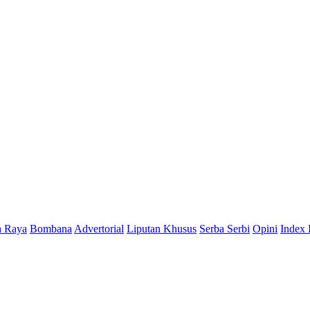
a Raya
Bombana
Advertorial
Liputan Khusus
Serba Serbi
Opini
Index 