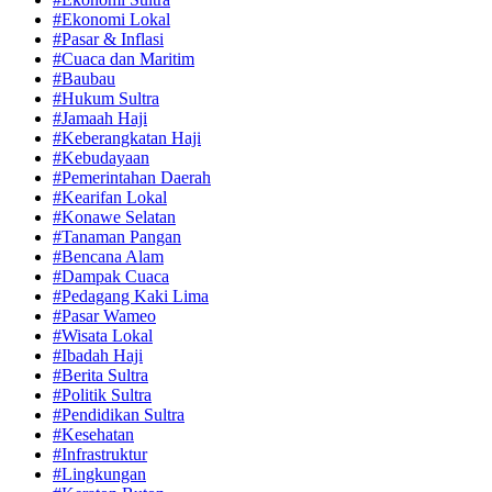
#Ekonomi Lokal
#Pasar & Inflasi
#Cuaca dan Maritim
#Baubau
#Hukum Sultra
#Jamaah Haji
#Keberangkatan Haji
#Kebudayaan
#Pemerintahan Daerah
#Kearifan Lokal
#Konawe Selatan
#Tanaman Pangan
#Bencana Alam
#Dampak Cuaca
#Pedagang Kaki Lima
#Pasar Wameo
#Wisata Lokal
#Ibadah Haji
#Berita Sultra
#Politik Sultra
#Pendidikan Sultra
#Kesehatan
#Infrastruktur
#Lingkungan