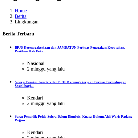
Home
Berita
Lingkungan
Berita
Terbaru
BPJS Ketenagakerjaan dan JAMDATUN Perkuat Penegakan Kepatuhan,
Pastikan Hak Peke...
Nasional
2 minggu yang lalu
Sinergi Pemkot Kendari dan BPJS Ketenagakerjaan Perluas Perlindungan
Sosial bagi...
Kendari
2 minggu yang lalu
Surat Penyidik Polda Sultra Belum Digubris, Kuasa Hukum Ahli Waris Padang
Pajjon...
Kendari
2 minggu yang lalu