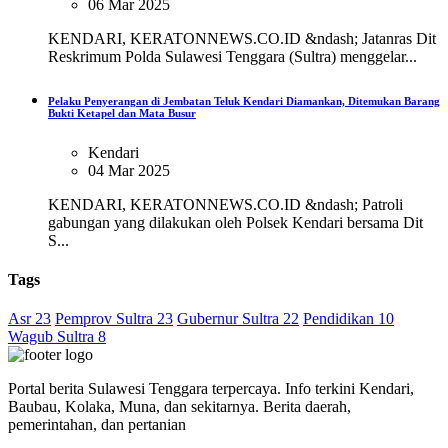
06 Mar 2025
KENDARI, KERATONNEWS.CO.ID &ndash; Jatanras Dit
Reskrimum Polda Sulawesi Tenggara (Sultra) menggelar...
Pelaku Penyerangan di Jembatan Teluk Kendari Diamankan, Ditemukan Barang
Bukti Ketapel dan Mata Busur
Kendari
04 Mar 2025
KENDARI, KERATONNEWS.CO.ID &ndash; Patroli
gabungan yang dilakukan oleh Polsek Kendari bersama Dit
S...
Tags
Asr 23
Pemprov Sultra 23
Gubernur Sultra 22
Pendidikan 10
Wagub Sultra 8
Portal berita Sulawesi Tenggara terpercaya. Info terkini Kendari,
Baubau, Kolaka, Muna, dan sekitarnya. Berita daerah,
pemerintahan, dan pertanian