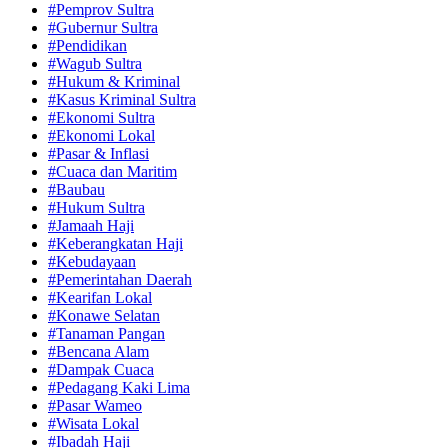
#Pemprov Sultra
#Gubernur Sultra
#Pendidikan
#Wagub Sultra
#Hukum & Kriminal
#Kasus Kriminal Sultra
#Ekonomi Sultra
#Ekonomi Lokal
#Pasar & Inflasi
#Cuaca dan Maritim
#Baubau
#Hukum Sultra
#Jamaah Haji
#Keberangkatan Haji
#Kebudayaan
#Pemerintahan Daerah
#Kearifan Lokal
#Konawe Selatan
#Tanaman Pangan
#Bencana Alam
#Dampak Cuaca
#Pedagang Kaki Lima
#Pasar Wameo
#Wisata Lokal
#Ibadah Haji