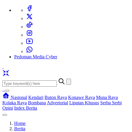
Pedoman Media Cyber
Nasional
Kendari
Buton Raya
Konawe Raya
Muna Raya
Kolaka Raya
Bombana
Advertorial
Liputan Khusus
Serba Serbi
Opini
Index Berita
Home
Berita