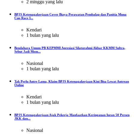
2 minggu yang lalu
BPJS Ketenagakerjaan Cover Biaya Perawatan Pembalap dan Panitia Muna
Cup Race I...
Kendari
1 bulan yang lalu
Bendahara Umum PB KEPMMI Apresiasi Silaturahmi Akbar KKMM Sultra,
Sebut Jadi Mom...
Nasional
1 bulan yang lalu
Tak Perlu Antre Lama, Klaim BPJS Ketenagakerjaan Kini Bisa Lewat Antrean
Online
Kendari
1 bulan yang lalu
BPJS Ketenagakerjaan Ajak Pekerja Manfaatkan Keringanan Iuran 50 Persen
JKK dan...
Nasional