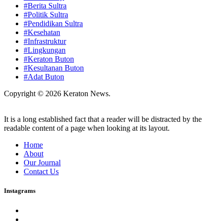
#Berita Sultra
#Politik Sultra
#Pendidikan Sultra
#Kesehatan
#Infrastruktur
#Lingkungan
#Keraton Buton
#Kesultanan Buton
#Adat Buton
Copyright © 2026 Keraton News.
It is a long established fact that a reader will be distracted by the
readable content of a page when looking at its layout.
Home
About
Our Journal
Contact Us
Instagrams