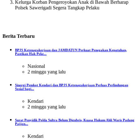
Kelurga Korban Pengeroyokan Anak di Bawah Berharap
Polsek Sawerigadi Segera Tangkap Pelaku
Berita
Terbaru
BPJS Ketenagakerjaan dan JAMDATUN Perkuat Penegakan Kepatuhan,
Pastikan Hak Peke...
Nasional
2 minggu yang lalu
Sinergi Pemkot Kendari dan BPJS Ketenagakerjaan Perluas Perlindungan
Sosial bagi...
Kendari
2 minggu yang lalu
Surat Penyidik Polda Sultra Belum Digubris, Kuasa Hukum Ahli Waris Padang
Pajjon...
Kendari