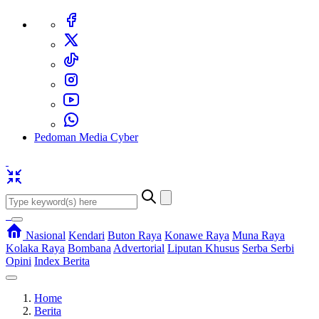
Pedoman Media Cyber
Nasional
Kendari
Buton Raya
Konawe Raya
Muna Raya
Kolaka Raya
Bombana
Advertorial
Liputan Khusus
Serba Serbi
Opini
Index Berita
Home
Berita