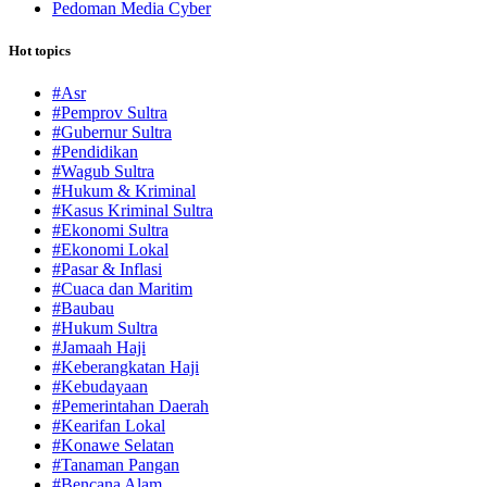
Pedoman Media Cyber
Hot topics
#Asr
#Pemprov Sultra
#Gubernur Sultra
#Pendidikan
#Wagub Sultra
#Hukum & Kriminal
#Kasus Kriminal Sultra
#Ekonomi Sultra
#Ekonomi Lokal
#Pasar & Inflasi
#Cuaca dan Maritim
#Baubau
#Hukum Sultra
#Jamaah Haji
#Keberangkatan Haji
#Kebudayaan
#Pemerintahan Daerah
#Kearifan Lokal
#Konawe Selatan
#Tanaman Pangan
#Bencana Alam