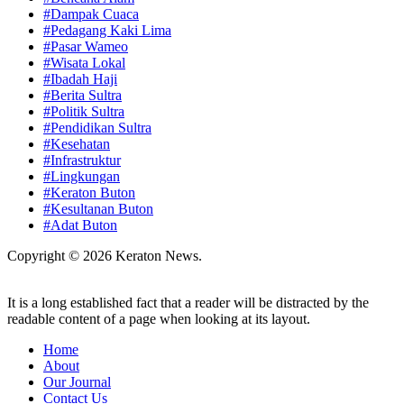
#Dampak Cuaca
#Pedagang Kaki Lima
#Pasar Wameo
#Wisata Lokal
#Ibadah Haji
#Berita Sultra
#Politik Sultra
#Pendidikan Sultra
#Kesehatan
#Infrastruktur
#Lingkungan
#Keraton Buton
#Kesultanan Buton
#Adat Buton
Copyright © 2026 Keraton News.
It is a long established fact that a reader will be distracted by the
readable content of a page when looking at its layout.
Home
About
Our Journal
Contact Us