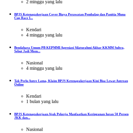
2 minggu yang lalu
BPJS Ketenagakerjaan Cover Biaya Perawatan Pembalap dan Panitia Muna
Cup Race I...
Kendari
4 minggu yang lalu
Bendahara Umum PB KEPMMI Apresiasi Silaturahmi Akbar KKMM Sultra,
Sebut Jadi Mom...
Nasional
4 minggu yang lalu
Tak Perlu Antre Lama, Klaim BPJS Ketenagakerjaan Kini Bisa Lewat Antrean
Online
Kendari
1 bulan yang lalu
BPJS Ketenagakerjaan Ajak Pekerja Manfaatkan Keringanan Iuran 50 Persen
JKK dan...
Nasional