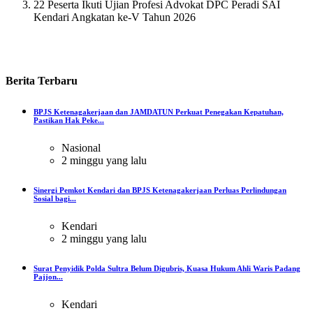
22 Peserta Ikuti Ujian Profesi Advokat DPC Peradi SAI
Kendari Angkatan ke-V Tahun 2026
Berita
Terbaru
BPJS Ketenagakerjaan dan JAMDATUN Perkuat Penegakan Kepatuhan,
Pastikan Hak Peke...
Nasional
2 minggu yang lalu
Sinergi Pemkot Kendari dan BPJS Ketenagakerjaan Perluas Perlindungan
Sosial bagi...
Kendari
2 minggu yang lalu
Surat Penyidik Polda Sultra Belum Digubris, Kuasa Hukum Ahli Waris Padang
Pajjon...
Kendari