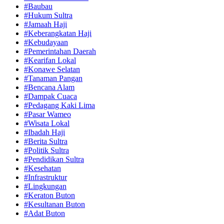
#Baubau
#Hukum Sultra
#Jamaah Haji
#Keberangkatan Haji
#Kebudayaan
#Pemerintahan Daerah
#Kearifan Lokal
#Konawe Selatan
#Tanaman Pangan
#Bencana Alam
#Dampak Cuaca
#Pedagang Kaki Lima
#Pasar Wameo
#Wisata Lokal
#Ibadah Haji
#Berita Sultra
#Politik Sultra
#Pendidikan Sultra
#Kesehatan
#Infrastruktur
#Lingkungan
#Keraton Buton
#Kesultanan Buton
#Adat Buton