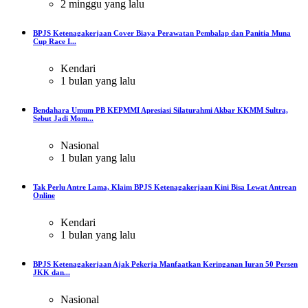
2 minggu yang lalu
BPJS Ketenagakerjaan Cover Biaya Perawatan Pembalap dan Panitia Muna
Cup Race I...
Kendari
1 bulan yang lalu
Bendahara Umum PB KEPMMI Apresiasi Silaturahmi Akbar KKMM Sultra,
Sebut Jadi Mom...
Nasional
1 bulan yang lalu
Tak Perlu Antre Lama, Klaim BPJS Ketenagakerjaan Kini Bisa Lewat Antrean
Online
Kendari
1 bulan yang lalu
BPJS Ketenagakerjaan Ajak Pekerja Manfaatkan Keringanan Iuran 50 Persen
JKK dan...
Nasional