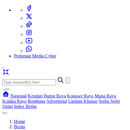
Pedoman Media Cyber
Nasional
Kendari
Buton Raya
Konawe Raya
Muna Raya
Kolaka Raya
Bombana
Advertorial
Liputan Khusus
Serba Serbi
Opini
Index Berita
Home
Berita