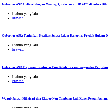
Gubernur ASR Audiensi dengan Mendagri, Rakornas PHD 2025 di Sultra Dih..
1 tahun yang lalu
Israwati
Gubernur ASR: Tunjukkan Kualitas Sultra dalam Rakornas Produk Hukum Da
1 tahun yang lalu
Israwati
Gubernur ASR Tegaskan Komitmen Tata Kelola Pertambangan dan Penyelama
1 tahun yang lalu
Israwati
Wagub Sultra: Hilirisasi dan Ekspor Non-Tambang Jadi Kunci Pertumbuhan..
1 tahun yang lalu