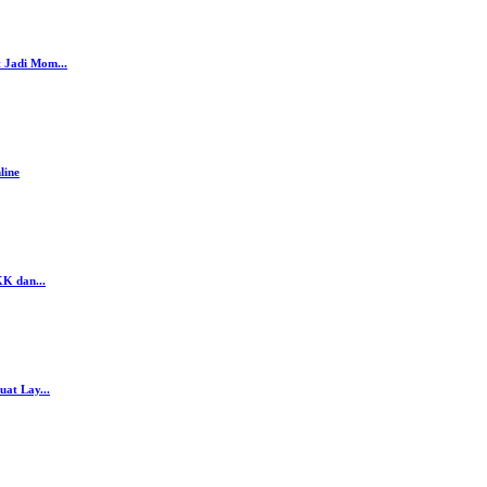
 Jadi Mom...
line
K dan...
at Lay...