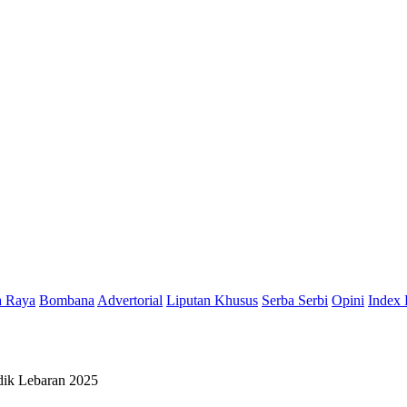
a Raya
Bombana
Advertorial
Liputan Khusus
Serba Serbi
Opini
Index 
dik Lebaran 2025