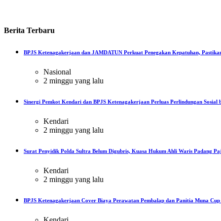
Berita
Terbaru
BPJS Ketenagakerjaan dan JAMDATUN Perkuat Penegakan Kepatuhan, Pastikan
Nasional
2 minggu yang lalu
Sinergi Pemkot Kendari dan BPJS Ketenagakerjaan Perluas Perlindungan Sosial b
Kendari
2 minggu yang lalu
Surat Penyidik Polda Sultra Belum Digubris, Kuasa Hukum Ahli Waris Padang Paj
Kendari
2 minggu yang lalu
BPJS Ketenagakerjaan Cover Biaya Perawatan Pembalap dan Panitia Muna Cup R
Kendari