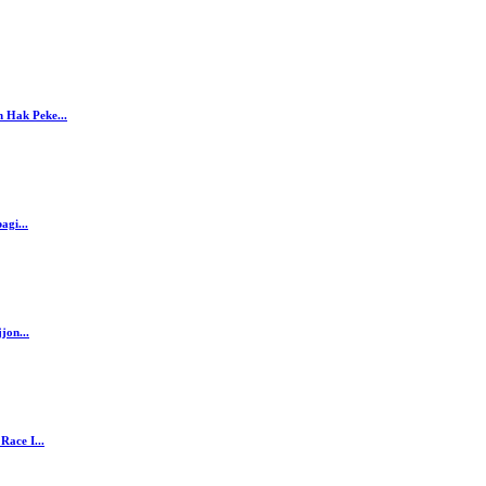
 Hak Peke...
agi...
jon...
ace I...