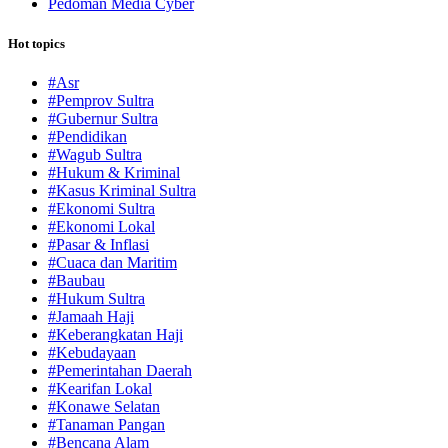
Pedoman Media Cyber
Hot topics
#Asr
#Pemprov Sultra
#Gubernur Sultra
#Pendidikan
#Wagub Sultra
#Hukum & Kriminal
#Kasus Kriminal Sultra
#Ekonomi Sultra
#Ekonomi Lokal
#Pasar & Inflasi
#Cuaca dan Maritim
#Baubau
#Hukum Sultra
#Jamaah Haji
#Keberangkatan Haji
#Kebudayaan
#Pemerintahan Daerah
#Kearifan Lokal
#Konawe Selatan
#Tanaman Pangan
#Bencana Alam