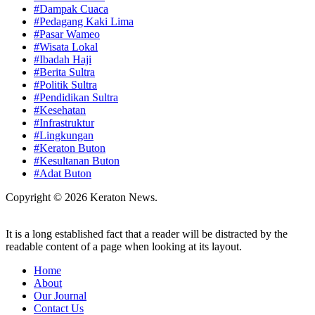
#Dampak Cuaca
#Pedagang Kaki Lima
#Pasar Wameo
#Wisata Lokal
#Ibadah Haji
#Berita Sultra
#Politik Sultra
#Pendidikan Sultra
#Kesehatan
#Infrastruktur
#Lingkungan
#Keraton Buton
#Kesultanan Buton
#Adat Buton
Copyright © 2026 Keraton News.
It is a long established fact that a reader will be distracted by the
readable content of a page when looking at its layout.
Home
About
Our Journal
Contact Us