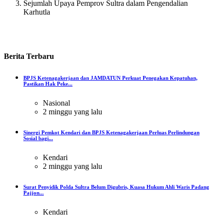
Sejumlah Upaya Pemprov Sultra dalam Pengendalian
Karhutla
Berita
Terbaru
BPJS Ketenagakerjaan dan JAMDATUN Perkuat Penegakan Kepatuhan,
Pastikan Hak Peke...
Nasional
2 minggu yang lalu
Sinergi Pemkot Kendari dan BPJS Ketenagakerjaan Perluas Perlindungan
Sosial bagi...
Kendari
2 minggu yang lalu
Surat Penyidik Polda Sultra Belum Digubris, Kuasa Hukum Ahli Waris Padang
Pajjon...
Kendari