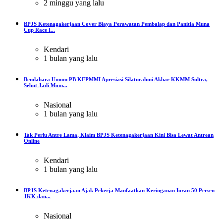
2 minggu yang lalu
BPJS Ketenagakerjaan Cover Biaya Perawatan Pembalap dan Panitia Muna
Cup Race I...
Kendari
1 bulan yang lalu
Bendahara Umum PB KEPMMI Apresiasi Silaturahmi Akbar KKMM Sultra,
Sebut Jadi Mom...
Nasional
1 bulan yang lalu
Tak Perlu Antre Lama, Klaim BPJS Ketenagakerjaan Kini Bisa Lewat Antrean
Online
Kendari
1 bulan yang lalu
BPJS Ketenagakerjaan Ajak Pekerja Manfaatkan Keringanan Iuran 50 Persen
JKK dan...
Nasional