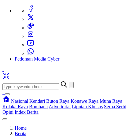
Pedoman Media Cyber
Nasional
Kendari
Buton Raya
Konawe Raya
Muna Raya
Kolaka Raya
Bombana
Advertorial
Liputan Khusus
Serba Serbi
Opini
Index Berita
Home
Berita