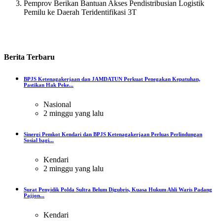
Pemprov Berikan Bantuan Akses Pendistribusian Logistik
Pemilu ke Daerah Teridentifikasi 3T
Berita
Terbaru
BPJS Ketenagakerjaan dan JAMDATUN Perkuat Penegakan Kepatuhan,
Pastikan Hak Peke...
Nasional
2 minggu yang lalu
Sinergi Pemkot Kendari dan BPJS Ketenagakerjaan Perluas Perlindungan
Sosial bagi...
Kendari
2 minggu yang lalu
Surat Penyidik Polda Sultra Belum Digubris, Kuasa Hukum Ahli Waris Padang
Pajjon...
Kendari