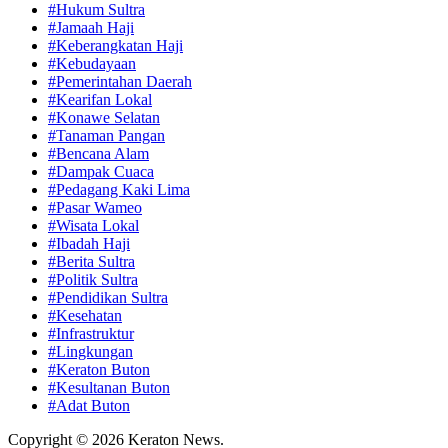
#Hukum Sultra
#Jamaah Haji
#Keberangkatan Haji
#Kebudayaan
#Pemerintahan Daerah
#Kearifan Lokal
#Konawe Selatan
#Tanaman Pangan
#Bencana Alam
#Dampak Cuaca
#Pedagang Kaki Lima
#Pasar Wameo
#Wisata Lokal
#Ibadah Haji
#Berita Sultra
#Politik Sultra
#Pendidikan Sultra
#Kesehatan
#Infrastruktur
#Lingkungan
#Keraton Buton
#Kesultanan Buton
#Adat Buton
Copyright © 2026 Keraton News.