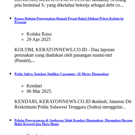
pria berinisial S, yang diketahui bekerja sebagai debt co...
Kuasa Hukum Pengrusakan Rumah Petani Bakal Adukan Polres Koltim ke
Propam
Kolaka Raya
29 Apr 2025
KOLTIM, KERATONNEWS.CO.ID - Dua laporan
perusakan yang diadukan oleh pasangan suami-istri
(Pasutri),...
Polda Sultra Tangkap Sindikat Curanmor, 20 Motor Diamankan
Kendari
06 Mar 2025
KENDARI, KERATONNEWS.CO.ID &ndash; Jatanras Dit
Reskrimum Polda Sulawesi Tenggara (Sultra) menggelar...
Pelaku Penyerangan di Jembatan Teluk Kendari Diamankan, Ditemukan Barang
Bukti Ketapel dan Mata Busur