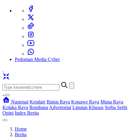
Pedoman Media Cyber
Nasional
Kendari
Buton Raya
Konawe Raya
Muna Raya
Kolaka Raya
Bombana
Advertorial
Liputan Khusus
Serba Serbi
Opini
Index Berita
Home
Berita