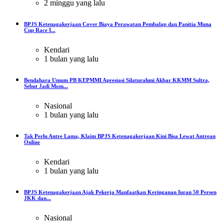
2 minggu yang lalu
BPJS Ketenagakerjaan Cover Biaya Perawatan Pembalap dan Panitia Muna
Cup Race I...
Kendari
1 bulan yang lalu
Bendahara Umum PB KEPMMI Apresiasi Silaturahmi Akbar KKMM Sultra,
Sebut Jadi Mom...
Nasional
1 bulan yang lalu
Tak Perlu Antre Lama, Klaim BPJS Ketenagakerjaan Kini Bisa Lewat Antrean
Online
Kendari
1 bulan yang lalu
BPJS Ketenagakerjaan Ajak Pekerja Manfaatkan Keringanan Iuran 50 Persen
JKK dan...
Nasional