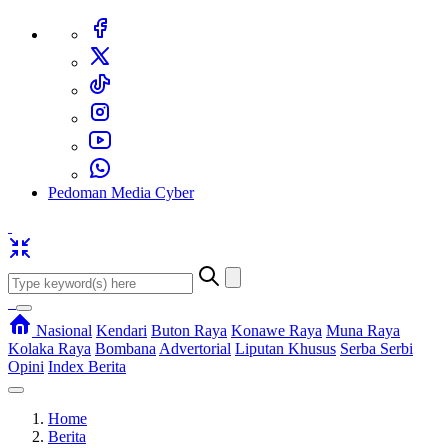
Pedoman Media Cyber
Nasional
Kendari
Buton Raya
Konawe Raya
Muna Raya
Kolaka Raya
Bombana
Advertorial
Liputan Khusus
Serba Serbi
Opini
Index Berita
Home
Berita