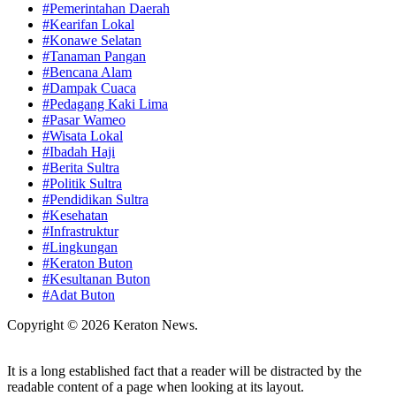
#Pemerintahan Daerah
#Kearifan Lokal
#Konawe Selatan
#Tanaman Pangan
#Bencana Alam
#Dampak Cuaca
#Pedagang Kaki Lima
#Pasar Wameo
#Wisata Lokal
#Ibadah Haji
#Berita Sultra
#Politik Sultra
#Pendidikan Sultra
#Kesehatan
#Infrastruktur
#Lingkungan
#Keraton Buton
#Kesultanan Buton
#Adat Buton
Copyright © 2026 Keraton News.
It is a long established fact that a reader will be distracted by the
readable content of a page when looking at its layout.