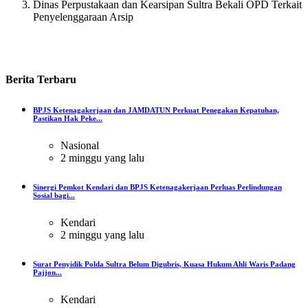
Dinas Perpustakaan dan Kearsipan Sultra Bekali OPD Terkait
Penyelenggaraan Arsip
Berita
Terbaru
BPJS Ketenagakerjaan dan JAMDATUN Perkuat Penegakan Kepatuhan,
Pastikan Hak Peke...
Nasional
2 minggu yang lalu
Sinergi Pemkot Kendari dan BPJS Ketenagakerjaan Perluas Perlindungan
Sosial bagi...
Kendari
2 minggu yang lalu
Surat Penyidik Polda Sultra Belum Digubris, Kuasa Hukum Ahli Waris Padang
Pajjon...
Kendari