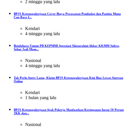
2 minggu yang lalu
BPJS Ketenagakerjaan Cover Biaya Perawatan Pembalap dan Panitia Muna
Cup Race I...
Kendari
4 minggu yang lalu
Bendahara Umum PB KEPMMI Apresiasi Silaturahmi Akbar KKMM Sultra,
Sebut Jadi Mom...
Nasional
4 minggu yang lalu
Tak Perlu Antre Lama, Klaim BPJS Ketenagakerjaan Kini Bisa Lewat Antrean
Online
Kendari
1 bulan yang lalu
BPJS Ketenagakerjaan Ajak Pekerja Manfaatkan Keringanan Iuran 50 Persen
JKK dan...
Nasional