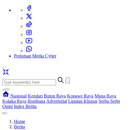
Pedoman Media Cyber
Nasional
Kendari
Buton Raya
Konawe Raya
Muna Raya
Kolaka Raya
Bombana
Advertorial
Liputan Khusus
Serba Serbi
Opini
Index Berita
Home
Berita