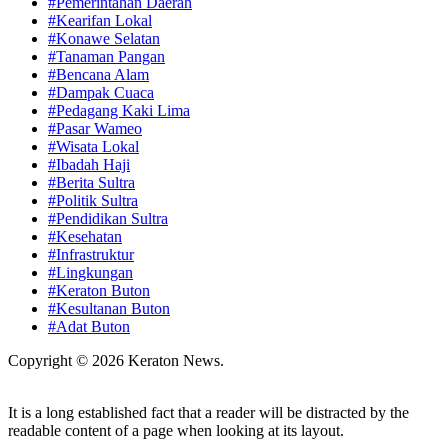
#Pemerintahan Daerah
#Kearifan Lokal
#Konawe Selatan
#Tanaman Pangan
#Bencana Alam
#Dampak Cuaca
#Pedagang Kaki Lima
#Pasar Wameo
#Wisata Lokal
#Ibadah Haji
#Berita Sultra
#Politik Sultra
#Pendidikan Sultra
#Kesehatan
#Infrastruktur
#Lingkungan
#Keraton Buton
#Kesultanan Buton
#Adat Buton
Copyright © 2026 Keraton News.
It is a long established fact that a reader will be distracted by the
readable content of a page when looking at its layout.