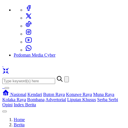
Pedoman Media Cyber
Nasional
Kendari
Buton Raya
Konawe Raya
Muna Raya
Kolaka Raya
Bombana
Advertorial
Liputan Khusus
Serba Serbi
Opini
Index Berita
Home
Berita