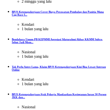
2 minggu yang lalu
BPJS Ketenagakerjaan Cover Biaya Perawatan Pembalap dan Panitia Muna
Cup Race I...
Kendari
1 bulan yang lalu
Bendahara Umum PB KEPMMI Apresiasi Silaturahmi Akbar KKMM Sultra,
Sebut Jadi Mom...
Nasional
1 bulan yang lalu
Tak Perlu Antre Lama, Klaim BPJS Ketenagakerjaan Kini Bisa Lewat Antrean
Online
Kendari
1 bulan yang lalu
BPJS Ketenagakerjaan Ajak Pekerja Manfaatkan Keringanan Iuran 50 Persen
JKK dan...
Nasional