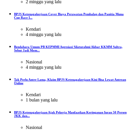
2 minggu yang lalu
BPJS Ketenagakerjaan Cover Biaya Perawatan Pembalap dan Panitia Muna
Cup Race I...
Kendari
4 minggu yang lalu
Bendahara Umum PB KEPMMI Apresiasi Silaturahmi Akbar KKMM Sultra,
Sebut Jadi Mom...
Nasional
4 minggu yang lalu
Tak Perlu Antre Lama, Klaim BPJS Ketenagakerjaan Kini Bisa Lewat Antrean
Online
Kendari
1 bulan yang lalu
BPJS Ketenagakerjaan Ajak Pekerja Manfaatkan Keringanan Iuran 50 Persen
JKK dan...
Nasional