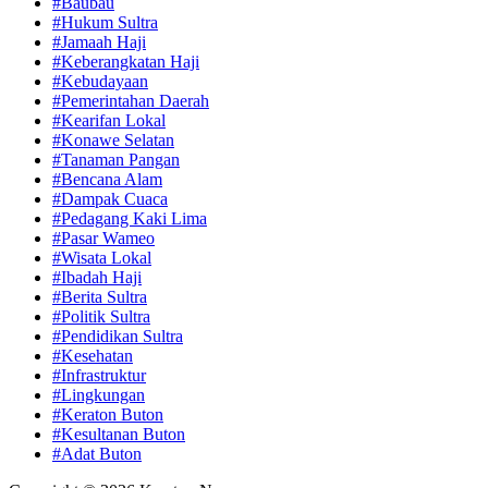
#Baubau
#Hukum Sultra
#Jamaah Haji
#Keberangkatan Haji
#Kebudayaan
#Pemerintahan Daerah
#Kearifan Lokal
#Konawe Selatan
#Tanaman Pangan
#Bencana Alam
#Dampak Cuaca
#Pedagang Kaki Lima
#Pasar Wameo
#Wisata Lokal
#Ibadah Haji
#Berita Sultra
#Politik Sultra
#Pendidikan Sultra
#Kesehatan
#Infrastruktur
#Lingkungan
#Keraton Buton
#Kesultanan Buton
#Adat Buton