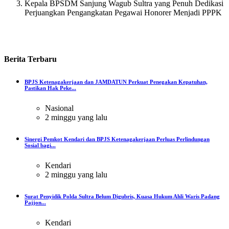
Kepala BPSDM Sanjung Wagub Sultra yang Penuh Dedikasi
Perjuangkan Pengangkatan Pegawai Honorer Menjadi PPPK
Berita
Terbaru
BPJS Ketenagakerjaan dan JAMDATUN Perkuat Penegakan Kepatuhan,
Pastikan Hak Peke...
Nasional
2 minggu yang lalu
Sinergi Pemkot Kendari dan BPJS Ketenagakerjaan Perluas Perlindungan
Sosial bagi...
Kendari
2 minggu yang lalu
Surat Penyidik Polda Sultra Belum Digubris, Kuasa Hukum Ahli Waris Padang
Pajjon...
Kendari