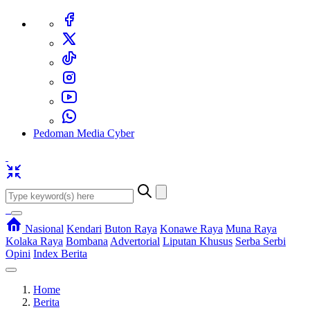
Pedoman Media Cyber
Nasional
Kendari
Buton Raya
Konawe Raya
Muna Raya
Kolaka Raya
Bombana
Advertorial
Liputan Khusus
Serba Serbi
Opini
Index Berita
Home
Berita