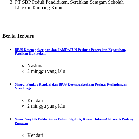
PT SBP Peduli Pendidikan, Serahkan Seragam Sekolah
Lingkar Tambang Konut
Berita
Terbaru
BPJS Ketenagakerjaan dan JAMDATUN Perkuat Penegakan Kepatuhan,
Pastikan Hak Peke...
Nasional
2 minggu yang lalu
Sinergi Pemkot Kendari dan BPJS Ketenagakerjaan Perluas Perlindungan
Sosial bagi...
Kendari
2 minggu yang lalu
Surat Penyidik Polda Sultra Belum Digubris, Kuasa Hukum Ahli Waris Padang
Pajjon...
Kendari