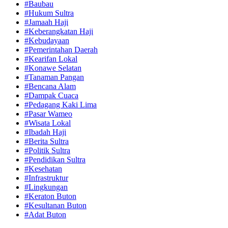
#Baubau
#Hukum Sultra
#Jamaah Haji
#Keberangkatan Haji
#Kebudayaan
#Pemerintahan Daerah
#Kearifan Lokal
#Konawe Selatan
#Tanaman Pangan
#Bencana Alam
#Dampak Cuaca
#Pedagang Kaki Lima
#Pasar Wameo
#Wisata Lokal
#Ibadah Haji
#Berita Sultra
#Politik Sultra
#Pendidikan Sultra
#Kesehatan
#Infrastruktur
#Lingkungan
#Keraton Buton
#Kesultanan Buton
#Adat Buton