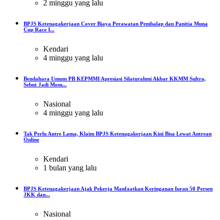
2 minggu yang lalu
BPJS Ketenagakerjaan Cover Biaya Perawatan Pembalap dan Panitia Muna
Cup Race I...
Kendari
4 minggu yang lalu
Bendahara Umum PB KEPMMI Apresiasi Silaturahmi Akbar KKMM Sultra,
Sebut Jadi Mom...
Nasional
4 minggu yang lalu
Tak Perlu Antre Lama, Klaim BPJS Ketenagakerjaan Kini Bisa Lewat Antrean
Online
Kendari
1 bulan yang lalu
BPJS Ketenagakerjaan Ajak Pekerja Manfaatkan Keringanan Iuran 50 Persen
JKK dan...
Nasional