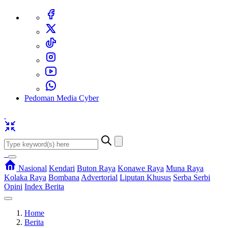
Pedoman Media Cyber
Nasional
Kendari
Buton Raya
Konawe Raya
Muna Raya
Kolaka Raya
Bombana
Advertorial
Liputan Khusus
Serba Serbi
Opini
Index Berita
Home
Berita