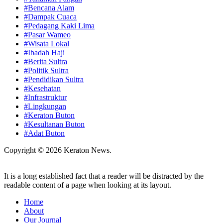
#Bencana Alam
#Dampak Cuaca
#Pedagang Kaki Lima
#Pasar Wameo
#Wisata Lokal
#Ibadah Haji
#Berita Sultra
#Politik Sultra
#Pendidikan Sultra
#Kesehatan
#Infrastruktur
#Lingkungan
#Keraton Buton
#Kesultanan Buton
#Adat Buton
Copyright © 2026 Keraton News.
It is a long established fact that a reader will be distracted by the
readable content of a page when looking at its layout.
Home
About
Our Journal