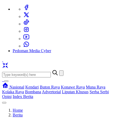
Pedoman Media Cyber
Nasional
Kendari
Buton Raya
Konawe Raya
Muna Raya
Kolaka Raya
Bombana
Advertorial
Liputan Khusus
Serba Serbi
Opini
Index Berita
Home
Berita