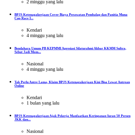
2 minggu yang lalu
BPJS Ketenagakerjaan Cover Biaya Perawatan Pembalap dan Panitia Muna
Cup Race I...
Kendari
4 minggu yang lalu
Bendahara Umum PB KEPMMI Apresiasi Silaturahmi Akbar KKMM Sultra,
Sebut Jadi Mom...
Nasional
4 minggu yang lalu
Tak Perlu Antre Lama, Klaim BPJS Ketenagakerjaan Kini Bisa Lewat Antrean
Online
Kendari
1 bulan yang lalu
BPJS Ketenagakerjaan Ajak Pekerja Manfaatkan Keringanan Iuran 50 Persen
JKK dan...
Nasional