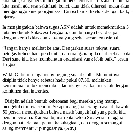
kualitatif, sangat terkait dengan dimensi emosional. Kalau di antara
kita masih ada rasa sakit hati, benci, atau tidak dihargai, maka akan
mengganggu kinerja organisasi. Emosi harus dikelola dengan baik,”
ujarnya.
Ia mengingatkan bahwa tugas ASN adalah untuk memakmurkan 3
juta penduduk Sulawesi Tenggara, dan itu hanya bisa dicapai
dengan kerja ikhlas dan suasana yang sehat secara emosional.
“Jangan hanya melihat ke atas. Dengarkan suara rakyat, suara
petugas kebersihan, pembantu, dan orang-orang kecil di sekitar kita.
Dari sana kita bisa membangun organisasi yang lebih baik,” pesan
Hugua.
Wakil Gubernur juga menyinggung soal disiplin. Menurutnya,
disiplin tidak hanya sebatas hadir pukul 07.30, melainkan
kemampuan untuk menembus dan menyelesaikan masalah dengan
komitmen dan integritas.
"Disiplin adalah bentuk kebebasan bagi mereka yang mampu
mengelola dirinya sendiri. Serapan anggaran yang masih di bawah
50 persen menunjukkan bahwa masih banyak hal yang perlu kita
benahi bersama. Karena itu, mari kita kelola Sulawesi Tenggara
dengan hati, dengan penuh kebahagiaan, dan dengan semangat
saling membantu," pungkasnya. (Adv)