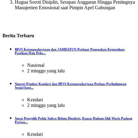
Hugua Soroti Disiplin, Serapan Anggaran Hingga Pentingnya
Manajemen Emosional saat Pimpin Apel Gabungan
Berita
Terbaru
BPJS Ketenagakerjaan dan JAMDATUN Perkuat Penegakan Kepatuhan,
Pastikan Hak Peke...
Nasional
2 minggu yang lalu
Sinergi Pemkot Kendari dan BPJS Ketenagakerjaan Perluas Perlindungan
Sosial bagi...
Kendari
2 minggu yang lalu
Surat Penyidik Polda Sultra Belum Digubris, Kuasa Hukum Ahli Waris Padang
Pajjon...
Kendari