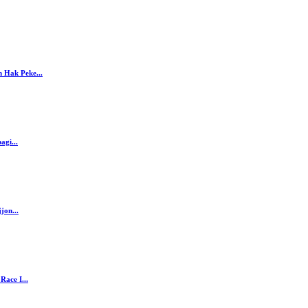
 Hak Peke...
agi...
jon...
ace I...