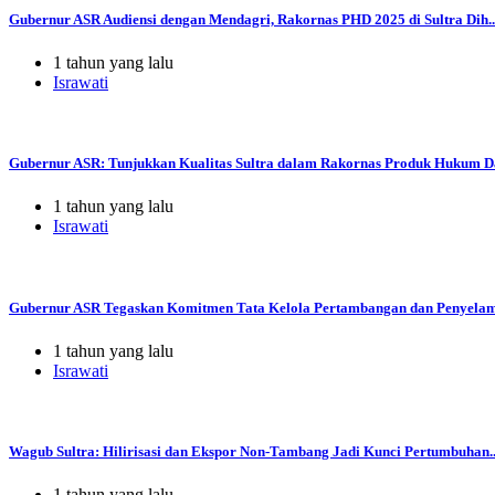
Gubernur ASR Audiensi dengan Mendagri, Rakornas PHD 2025 di Sultra Dih..
1 tahun yang lalu
Israwati
Gubernur ASR: Tunjukkan Kualitas Sultra dalam Rakornas Produk Hukum Da
1 tahun yang lalu
Israwati
Gubernur ASR Tegaskan Komitmen Tata Kelola Pertambangan dan Penyelama
1 tahun yang lalu
Israwati
Wagub Sultra: Hilirisasi dan Ekspor Non-Tambang Jadi Kunci Pertumbuhan..
1 tahun yang lalu