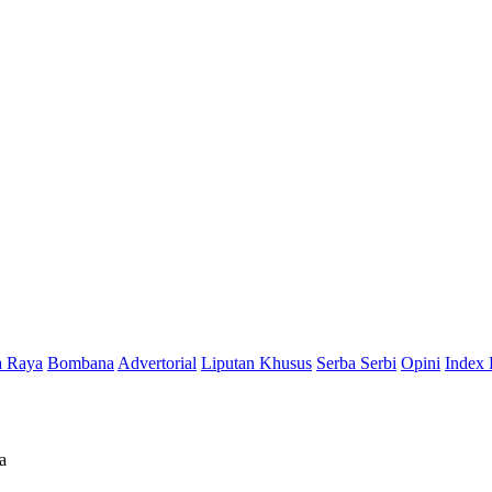
a Raya
Bombana
Advertorial
Liputan Khusus
Serba Serbi
Opini
Index 
a