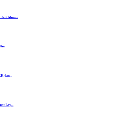
 Jadi Mom...
line
K dan...
at Lay...