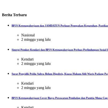
Berita
Terbaru
BPJS Ketenagakerjaan dan JAMDATUN Perkuat Penegakan Kepatuhan, Pastikan
Nasional
2 minggu yang lalu
Sinergi Pemkot Kendari dan BPJS Ketenagakerjaan Perluas Perlindungan Sosial b
Kendari
2 minggu yang lalu
Surat Penyidik Polda Sultra Belum Digubris, Kuasa Hukum Ahli Waris Padang Paj
Kendari
2 minggu yang lalu
BPJS Ketenagakerjaan Cover Biaya Perawatan Pembalap dan Panitia Muna Cup R
Kendari