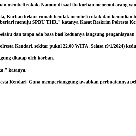
uan membeli rokok. Namun di saat itu korban menemui orang yang 
 Wita, Korban kelaur rumah hendak membeli rokok dan kemudian 
erlari menuju SPBU THR," katanya Kasat Reskrim Polresta Kenda
pelaku dan tanpa ada basa basi keduanya langsung penganiayaan
lresta Kendari, sekitar pukul 22.00 WITA, Selasa (9/1/2024) ked
ggung ditatap oleh korban.
ka," katanya.
olresta Kendari. Guna mempertanggungjawabkan perbuatannya pela