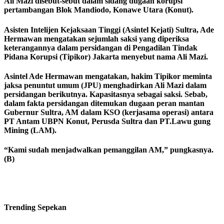
Ali Mazi disebut-sebut dalam sidang dugaan korupsi
pertambangan Blok Mandiodo, Konawe Utara (Konut).
Asisten Intelijen Kejaksaan Tinggi (Asintel Kejati) Sultra, Ade
Hermawan mengatakan sejumlah saksi yang diperiksa
keterangannya dalam persidangan di Pengadilan Tindak
Pidana Korupsi (Tipikor) Jakarta menyebut nama Ali Mazi.
Asintel Ade Hermawan mengatakan, hakim Tipikor meminta
jaksa penuntut umum (JPU) menghadirkan Ali Mazi dalam
persidangan berikutnya. Kapasitasnya sebagai saksi. Sebab,
dalam fakta persidangan ditemukan dugaan peran mantan
Gubernur Sultra, AM dalam KSO (kerjasama operasi) antara
PT Antam UBPN Konut, Perusda Sultra dan PT.Lawu gung
Mining (LAM).
“Kami sudah menjadwalkan pemanggilan AM,” pungkasnya.
(B)
Trending
Sepekan