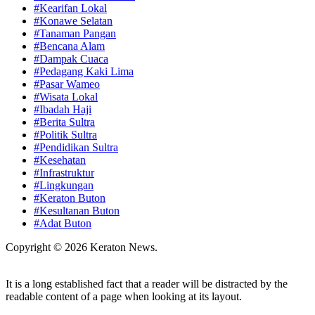
#Kearifan Lokal
#Konawe Selatan
#Tanaman Pangan
#Bencana Alam
#Dampak Cuaca
#Pedagang Kaki Lima
#Pasar Wameo
#Wisata Lokal
#Ibadah Haji
#Berita Sultra
#Politik Sultra
#Pendidikan Sultra
#Kesehatan
#Infrastruktur
#Lingkungan
#Keraton Buton
#Kesultanan Buton
#Adat Buton
Copyright © 2026 Keraton News.
It is a long established fact that a reader will be distracted by the
readable content of a page when looking at its layout.