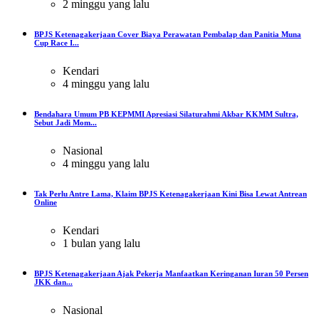
2 minggu yang lalu
BPJS Ketenagakerjaan Cover Biaya Perawatan Pembalap dan Panitia Muna
Cup Race I...
Kendari
4 minggu yang lalu
Bendahara Umum PB KEPMMI Apresiasi Silaturahmi Akbar KKMM Sultra,
Sebut Jadi Mom...
Nasional
4 minggu yang lalu
Tak Perlu Antre Lama, Klaim BPJS Ketenagakerjaan Kini Bisa Lewat Antrean
Online
Kendari
1 bulan yang lalu
BPJS Ketenagakerjaan Ajak Pekerja Manfaatkan Keringanan Iuran 50 Persen
JKK dan...
Nasional