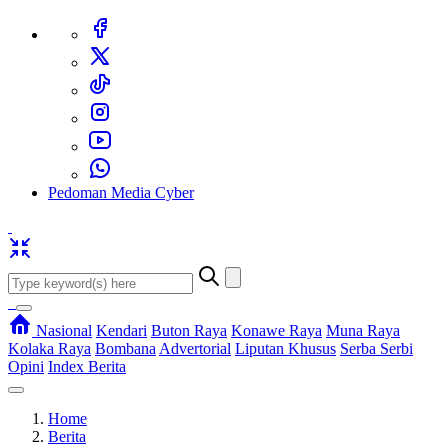
Pedoman Media Cyber
Nasional
Kendari
Buton Raya
Konawe Raya
Muna Raya
Kolaka Raya
Bombana
Advertorial
Liputan Khusus
Serba Serbi
Opini
Index Berita
Home
Berita