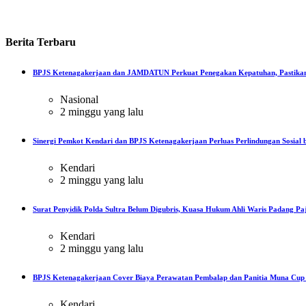
Berita
Terbaru
BPJS Ketenagakerjaan dan JAMDATUN Perkuat Penegakan Kepatuhan, Pastikan
Nasional
2 minggu yang lalu
Sinergi Pemkot Kendari dan BPJS Ketenagakerjaan Perluas Perlindungan Sosial b
Kendari
2 minggu yang lalu
Surat Penyidik Polda Sultra Belum Digubris, Kuasa Hukum Ahli Waris Padang Paj
Kendari
2 minggu yang lalu
BPJS Ketenagakerjaan Cover Biaya Perawatan Pembalap dan Panitia Muna Cup R
Kendari