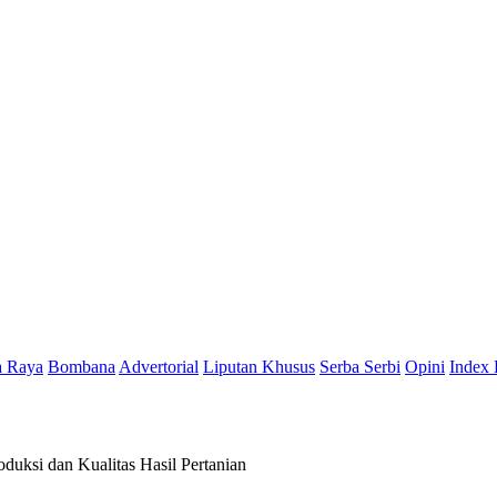
a Raya
Bombana
Advertorial
Liputan Khusus
Serba Serbi
Opini
Index 
uksi dan Kualitas Hasil Pertanian