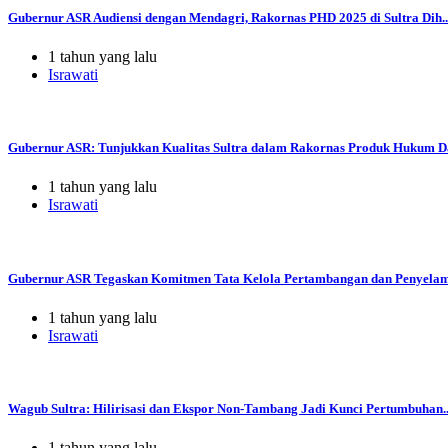
Gubernur ASR Audiensi dengan Mendagri, Rakornas PHD 2025 di Sultra Dih..
1 tahun yang lalu
Israwati
Gubernur ASR: Tunjukkan Kualitas Sultra dalam Rakornas Produk Hukum Da
1 tahun yang lalu
Israwati
Gubernur ASR Tegaskan Komitmen Tata Kelola Pertambangan dan Penyelama
1 tahun yang lalu
Israwati
Wagub Sultra: Hilirisasi dan Ekspor Non-Tambang Jadi Kunci Pertumbuhan..
1 tahun yang lalu