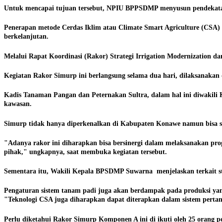
Untuk mencapai tujuan tersebut, NPIU BPPSDMP menyusun pendekata
Penerapan metode Cerdas Iklim atau Climate Smart Agriculture (CSA) 
berkelanjutan.
Melalui Rapat Koordinasi (Rakor) Strategi Irrigation Modernization d
Kegiatan Rakor Simurp ini berlangsung selama dua hari, dilaksanaka
Kadis Tanaman Pangan dan Peternakan Sultra, dalam hal ini diwakili 
kawasan.
Simurp tidak hanya diperkenalkan di Kabupaten Konawe namun bisa s
"
Adanya rakor ini diharapkan bisa bersinergi dalam melaksanakan pro
pihak," ungkapnya, saat membuka kegiatan tersebut.
Sementara itu, Wakili Kepala BPSDMP Suwarna menjelaskan terkait s
Pengaturan sistem tanam padi juga akan berdampak pada produksi yang
"Teknologi CSA juga diharapkan dapat diterapkan dalam sistem perta
Perlu diketahui Rakor Simurp Komponen A ini di ikuti oleh 25 orang 