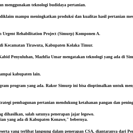
n menggunakan teknologi budidaya pertanian.
diklaim mampu meningkatkan produksi dan kualitas hasil pertanian mesk
an Urgent Rehabilitation Project (Simurp) Komponen A.
n di Kecamatan Tirawuta, Kabupaten Kolaka Timur.
Kabid Penyuluhan, Mazhfia Umar mengatakan teknologi yang ada di Simur
ampai kabupaten lain.
gram program yang ada. Rakor Simurp ini bisa dioptimalkan untuk meny
trategi pembagunan pertanian mendukung ketahanan pangan dan peningk
 dihasilkan, salah satunya penerapan jajar legowo.
nian yang ada di Kabupaten Konawe," bebernya.
peserta yang terlibat langsung dalam penerapan CSA, diantaranya dari 