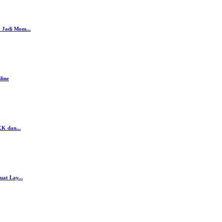
 Jadi Mom...
line
K dan...
at Lay...