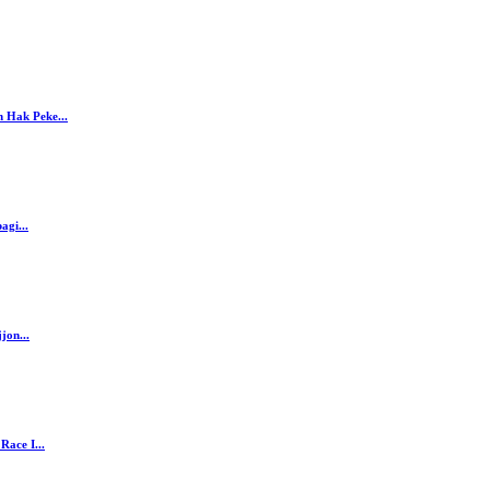
 Hak Peke...
agi...
jon...
ace I...