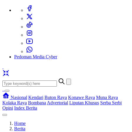
Pedoman Media Cyber
Nasional
Kendari
Buton Raya
Konawe Raya
Muna Raya
Kolaka Raya
Bombana
Advertorial
Liputan Khusus
Serba Serbi
Opini
Index Berita
Home
Berita