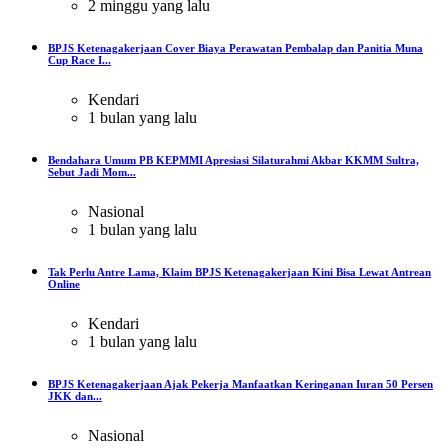
2 minggu yang lalu
BPJS Ketenagakerjaan Cover Biaya Perawatan Pembalap dan Panitia Muna
Cup Race I...
Kendari
1 bulan yang lalu
Bendahara Umum PB KEPMMI Apresiasi Silaturahmi Akbar KKMM Sultra,
Sebut Jadi Mom...
Nasional
1 bulan yang lalu
Tak Perlu Antre Lama, Klaim BPJS Ketenagakerjaan Kini Bisa Lewat Antrean
Online
Kendari
1 bulan yang lalu
BPJS Ketenagakerjaan Ajak Pekerja Manfaatkan Keringanan Iuran 50 Persen
JKK dan...
Nasional