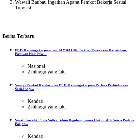
Wawali Baubau Ingatkan Aparat Pemkot Bekerja Sesuai
Tupoksi
Berita
Terbaru
BPJS Ketenagakerjaan dan JAMDATUN Perkuat Penegakan Kepatuhan,
Pastikan Hak Peke...
Nasional
2 minggu yang lalu
Sinergi Pemkot Kendari dan BPJS Ketenagakerjaan Perluas Perlindungan
Sosial bagi...
Kendari
2 minggu yang lalu
Surat Penyidik Polda Sultra Belum Digubris, Kuasa Hukum Ahli Waris Padang
Pajjon...
Kendari