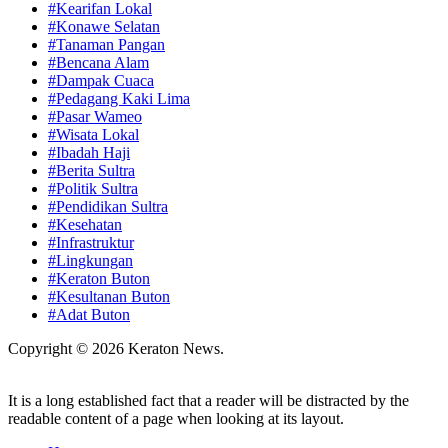
#Kearifan Lokal
#Konawe Selatan
#Tanaman Pangan
#Bencana Alam
#Dampak Cuaca
#Pedagang Kaki Lima
#Pasar Wameo
#Wisata Lokal
#Ibadah Haji
#Berita Sultra
#Politik Sultra
#Pendidikan Sultra
#Kesehatan
#Infrastruktur
#Lingkungan
#Keraton Buton
#Kesultanan Buton
#Adat Buton
Copyright © 2026 Keraton News.
It is a long established fact that a reader will be distracted by the
readable content of a page when looking at its layout.