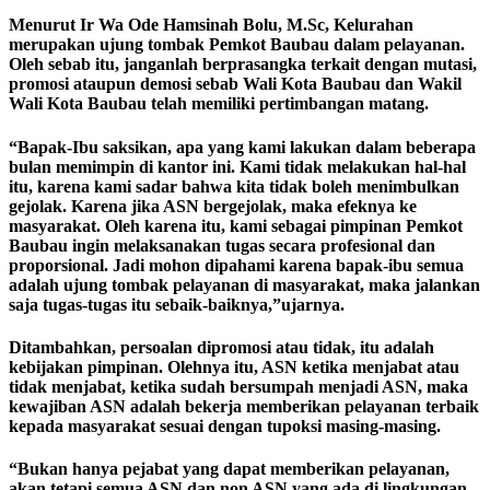
Menurut Ir Wa Ode Hamsinah Bolu, M.Sc, Kelurahan
merupakan ujung tombak Pemkot Baubau dalam pelayanan.
Oleh sebab itu, janganlah berprasangka terkait dengan mutasi,
promosi ataupun demosi sebab Wali Kota Baubau dan Wakil
Wali Kota Baubau telah memiliki pertimbangan matang.
“Bapak-Ibu saksikan, apa yang kami lakukan dalam beberapa
bulan memimpin di kantor ini. Kami tidak melakukan hal-hal
itu, karena kami sadar bahwa kita tidak boleh menimbulkan
gejolak. Karena jika ASN bergejolak, maka efeknya ke
masyarakat. Oleh karena itu, kami sebagai pimpinan Pemkot
Baubau ingin melaksanakan tugas secara profesional dan
proporsional. Jadi mohon dipahami karena bapak-ibu semua
adalah ujung tombak pelayanan di masyarakat, maka jalankan
saja tugas-tugas itu sebaik-baiknya,”ujarnya.
Ditambahkan, persoalan dipromosi atau tidak, itu adalah
kebijakan pimpinan. Olehnya itu, ASN ketika menjabat atau
tidak menjabat, ketika sudah bersumpah menjadi ASN, maka
kewajiban ASN adalah bekerja memberikan pelayanan terbaik
kepada masyarakat sesuai dengan tupoksi masing-masing.
“Bukan hanya pejabat yang dapat memberikan pelayanan,
akan tetapi semua ASN dan non ASN yang ada di lingkungan