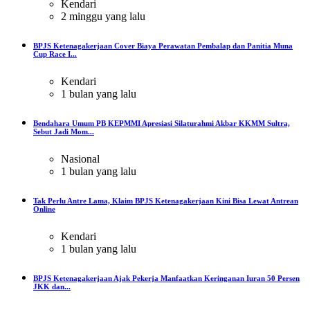
Kendari
2 minggu yang lalu
BPJS Ketenagakerjaan Cover Biaya Perawatan Pembalap dan Panitia Muna
Cup Race I...
Kendari
1 bulan yang lalu
Bendahara Umum PB KEPMMI Apresiasi Silaturahmi Akbar KKMM Sultra,
Sebut Jadi Mom...
Nasional
1 bulan yang lalu
Tak Perlu Antre Lama, Klaim BPJS Ketenagakerjaan Kini Bisa Lewat Antrean
Online
Kendari
1 bulan yang lalu
BPJS Ketenagakerjaan Ajak Pekerja Manfaatkan Keringanan Iuran 50 Persen
JKK dan...