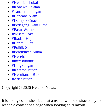
#Kearifan Lokal
#Konawe Selatan
#Tanaman Pangan
#Bencana Alam
#Dampak Cuaca
#Pedagang Kaki Lima
#Pasar Wameo
#Wisata Lokal
#Ibadah Haji
#Berita Sultra
#Politik Sultra
#Pendidikan Sultra
#Kesehatan
#Infrastruktur
#Lingkungan
#Keraton Buton
#Kesultanan Buton
#Adat Buton
Copyright © 2026 Keraton News.
It is a long established fact that a reader will be distracted by the
readable content of a page when looking at its layout.