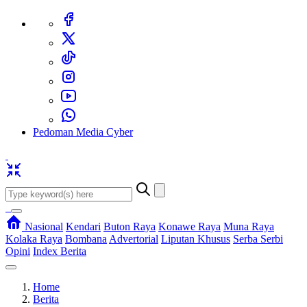
Pedoman Media Cyber
Nasional
Kendari
Buton Raya
Konawe Raya
Muna Raya
Kolaka Raya
Bombana
Advertorial
Liputan Khusus
Serba Serbi
Opini
Index Berita
Home
Berita