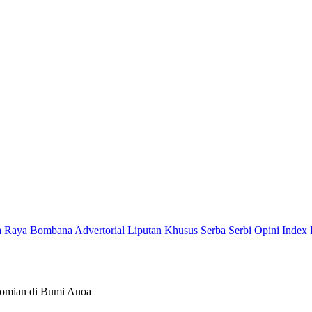
a Raya
Bombana
Advertorial
Liputan Khusus
Serba Serbi
Opini
Index 
nomian di Bumi Anoa