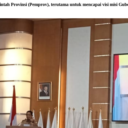
intah Provinsi (Pemprov), terutama untuk mencapai visi misi G