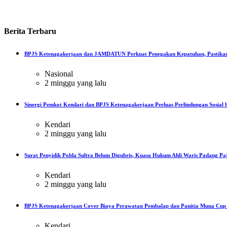
Berita
Terbaru
BPJS Ketenagakerjaan dan JAMDATUN Perkuat Penegakan Kepatuhan, Pastikan
Nasional
2 minggu yang lalu
Sinergi Pemkot Kendari dan BPJS Ketenagakerjaan Perluas Perlindungan Sosial b
Kendari
2 minggu yang lalu
Surat Penyidik Polda Sultra Belum Digubris, Kuasa Hukum Ahli Waris Padang Paj
Kendari
2 minggu yang lalu
BPJS Ketenagakerjaan Cover Biaya Perawatan Pembalap dan Panitia Muna Cup R
Kendari