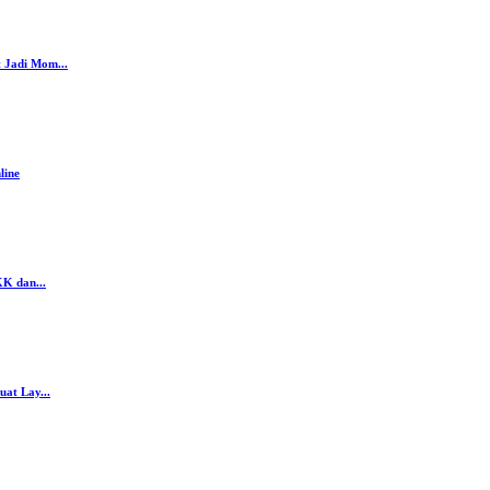
 Jadi Mom...
line
K dan...
at Lay...