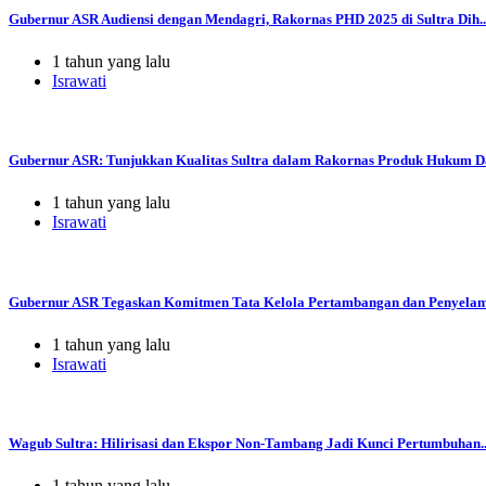
Gubernur ASR Audiensi dengan Mendagri, Rakornas PHD 2025 di Sultra Dih..
1 tahun yang lalu
Israwati
Gubernur ASR: Tunjukkan Kualitas Sultra dalam Rakornas Produk Hukum Da
1 tahun yang lalu
Israwati
Gubernur ASR Tegaskan Komitmen Tata Kelola Pertambangan dan Penyelama
1 tahun yang lalu
Israwati
Wagub Sultra: Hilirisasi dan Ekspor Non-Tambang Jadi Kunci Pertumbuhan..
1 tahun yang lalu