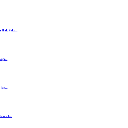
 Hak Peke...
agi...
jon...
ace I...