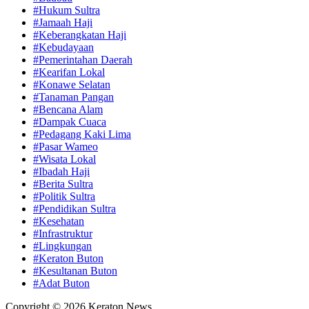
#Hukum Sultra
#Jamaah Haji
#Keberangkatan Haji
#Kebudayaan
#Pemerintahan Daerah
#Kearifan Lokal
#Konawe Selatan
#Tanaman Pangan
#Bencana Alam
#Dampak Cuaca
#Pedagang Kaki Lima
#Pasar Wameo
#Wisata Lokal
#Ibadah Haji
#Berita Sultra
#Politik Sultra
#Pendidikan Sultra
#Kesehatan
#Infrastruktur
#Lingkungan
#Keraton Buton
#Kesultanan Buton
#Adat Buton
Copyright © 2026 Keraton News.