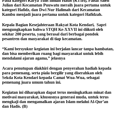
Pada kategori Karya Tulis Ilmiah Hadis (KTIH), Faisal Saleh
Julian dari Kecamatan Puuwatu meraih juara pertama untuk
kategori Hafidz, dan Dwi Nur Halimah dari Kecamatan
Kambu menjadi juara pertama untuk kategori Hafidzah.
Kepala Bagian Kesejahteraan Rakyat Kota Kendari, Sapri
mengungkapkan bahwa STQH Ke-XXVII ini diikuti oleh
sekitar 200 peserta, yang berasal dari berbagai pondok
pesantren dan masyarakat di tiap kecamatan.
“Kami bersyukur kegiatan ini berjalan lancar tanpa hambatan,
dan bisa memberikan ruang bagi masyarakat untuk lebih
mendalami ajaran agama,” jelasnya
Acara penutupan diakhiri dengan penyerahan hadiah kepada
para pemenang, serta piala bergilir yang diserahkan oleh
Sekda Kota Kendari kepada Camat Wua-Wua, sebagai
pemenang juara umum tahun ini.
Kegiatan ini diharapkan dapat terus meningkatkan minat dan
motivasi masyarakat, khususnya generasi muda, untuk terus
mengkaji dan mengamalkan ajaran Islam melalui Al-Qur’an
dan Hadis. (B)