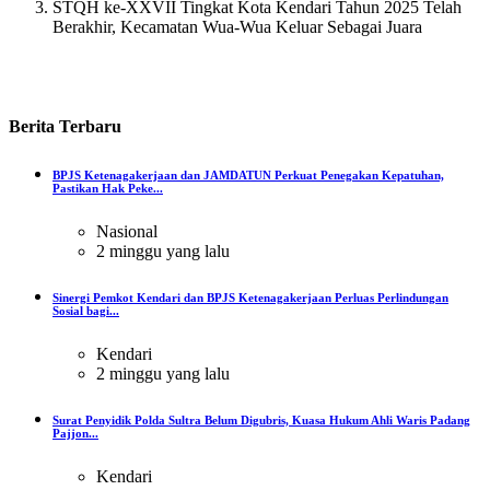
STQH ke-XXVII Tingkat Kota Kendari Tahun 2025 Telah
Berakhir, Kecamatan Wua-Wua Keluar Sebagai Juara
Berita
Terbaru
BPJS Ketenagakerjaan dan JAMDATUN Perkuat Penegakan Kepatuhan,
Pastikan Hak Peke...
Nasional
2 minggu yang lalu
Sinergi Pemkot Kendari dan BPJS Ketenagakerjaan Perluas Perlindungan
Sosial bagi...
Kendari
2 minggu yang lalu
Surat Penyidik Polda Sultra Belum Digubris, Kuasa Hukum Ahli Waris Padang
Pajjon...
Kendari