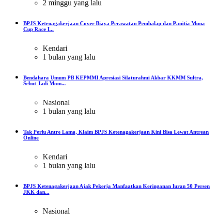
2 minggu yang lalu
BPJS Ketenagakerjaan Cover Biaya Perawatan Pembalap dan Panitia Muna
Cup Race I...
Kendari
1 bulan yang lalu
Bendahara Umum PB KEPMMI Apresiasi Silaturahmi Akbar KKMM Sultra,
Sebut Jadi Mom...
Nasional
1 bulan yang lalu
Tak Perlu Antre Lama, Klaim BPJS Ketenagakerjaan Kini Bisa Lewat Antrean
Online
Kendari
1 bulan yang lalu
BPJS Ketenagakerjaan Ajak Pekerja Manfaatkan Keringanan Iuran 50 Persen
JKK dan...
Nasional