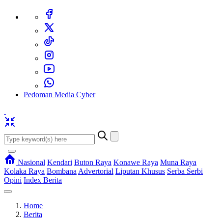
Pedoman Media Cyber
Nasional
Kendari
Buton Raya
Konawe Raya
Muna Raya
Kolaka Raya
Bombana
Advertorial
Liputan Khusus
Serba Serbi
Opini
Index Berita
Home
Berita