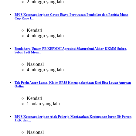
2 minggu yang lalu
BPJS Ketenagakerjaan Cover Biaya Perawatan Pembalap dan Panitia Muna
Cup Race I...
Kendari
4 minggu yang lalu
Bendahara Umum PB KEPMMI Apresiasi Silaturahmi Akbar KKMM Sultra,
Sebut Jadi Mom...
Nasional
4 minggu yang lalu
Tak Perlu Antre Lama, Klaim BPJS Ketenagakerjaan Kini Bisa Lewat Antrean
Online
Kendari
1 bulan yang lalu
BPJS Ketenagakerjaan Ajak Pekerja Manfaatkan Keringanan Iuran 50 Persen
JKK dan...
Nasional