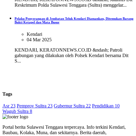
Reskrimum Polda Sulawesi Tenggara (Sultra) menggelar...
Pelaku Penyerangan di Jembatan Teluk Kendari Diamankan, Ditemukan Barang
Bukti Ketapel dan Mata Busur
Kendari
04 Mar 2025
KENDARI, KERATONNEWS.CO.ID &ndash; Patroli
gabungan yang dilakukan oleh Polsek Kendari bersama Dit
S...
Tags
Asr 23
Pemprov Sultra 23
Gubernur Sultra 22
Pendidikan 10
Wagub Sultra 8
Portal berita Sulawesi Tenggara terpercaya. Info terkini Kendari,
Baubau, Kolaka, Muna, dan sekitarnya. Berita daerah,