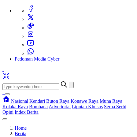
Pedoman Media Cyber
Nasional
Kendari
Buton Raya
Konawe Raya
Muna Raya
Kolaka Raya
Bombana
Advertorial
Liputan Khusus
Serba Serbi
Opini
Index Berita
Home
Berita