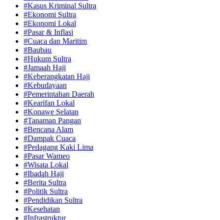
#Kasus Kriminal Sultra
#Ekonomi Sultra
#Ekonomi Lokal
#Pasar & Inflasi
#Cuaca dan Maritim
#Baubau
#Hukum Sultra
#Jamaah Haji
#Keberangkatan Haji
#Kebudayaan
#Pemerintahan Daerah
#Kearifan Lokal
#Konawe Selatan
#Tanaman Pangan
#Bencana Alam
#Dampak Cuaca
#Pedagang Kaki Lima
#Pasar Wameo
#Wisata Lokal
#Ibadah Haji
#Berita Sultra
#Politik Sultra
#Pendidikan Sultra
#Kesehatan
#Infrastruktur