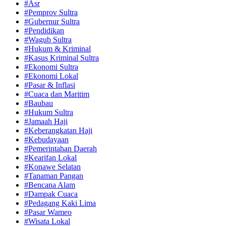
#Asr
#Pemprov Sultra
#Gubernur Sultra
#Pendidikan
#Wagub Sultra
#Hukum & Kriminal
#Kasus Kriminal Sultra
#Ekonomi Sultra
#Ekonomi Lokal
#Pasar & Inflasi
#Cuaca dan Maritim
#Baubau
#Hukum Sultra
#Jamaah Haji
#Keberangkatan Haji
#Kebudayaan
#Pemerintahan Daerah
#Kearifan Lokal
#Konawe Selatan
#Tanaman Pangan
#Bencana Alam
#Dampak Cuaca
#Pedagang Kaki Lima
#Pasar Wameo
#Wisata Lokal