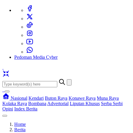
Pedoman Media Cyber
Nasional
Kendari
Buton Raya
Konawe Raya
Muna Raya
Kolaka Raya
Bombana
Advertorial
Liputan Khusus
Serba Serbi
Opini
Index Berita
Home
Berita