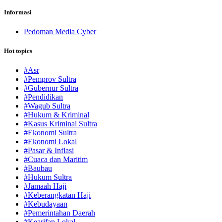
Informasi
Pedoman Media Cyber
Hot topics
#Asr
#Pemprov Sultra
#Gubernur Sultra
#Pendidikan
#Wagub Sultra
#Hukum & Kriminal
#Kasus Kriminal Sultra
#Ekonomi Sultra
#Ekonomi Lokal
#Pasar & Inflasi
#Cuaca dan Maritim
#Baubau
#Hukum Sultra
#Jamaah Haji
#Keberangkatan Haji
#Kebudayaan
#Pemerintahan Daerah
#Kearifan Lokal