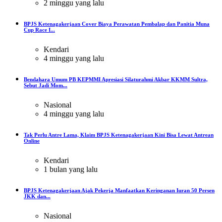
2 minggu yang lalu
BPJS Ketenagakerjaan Cover Biaya Perawatan Pembalap dan Panitia Muna
Cup Race I...
Kendari
4 minggu yang lalu
Bendahara Umum PB KEPMMI Apresiasi Silaturahmi Akbar KKMM Sultra,
Sebut Jadi Mom...
Nasional
4 minggu yang lalu
Tak Perlu Antre Lama, Klaim BPJS Ketenagakerjaan Kini Bisa Lewat Antrean
Online
Kendari
1 bulan yang lalu
BPJS Ketenagakerjaan Ajak Pekerja Manfaatkan Keringanan Iuran 50 Persen
JKK dan...
Nasional