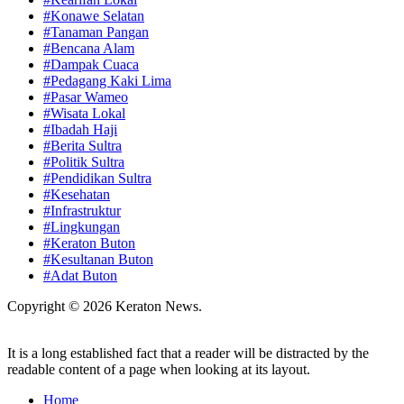
#Konawe Selatan
#Tanaman Pangan
#Bencana Alam
#Dampak Cuaca
#Pedagang Kaki Lima
#Pasar Wameo
#Wisata Lokal
#Ibadah Haji
#Berita Sultra
#Politik Sultra
#Pendidikan Sultra
#Kesehatan
#Infrastruktur
#Lingkungan
#Keraton Buton
#Kesultanan Buton
#Adat Buton
Copyright © 2026 Keraton News.
It is a long established fact that a reader will be distracted by the
readable content of a page when looking at its layout.
Home