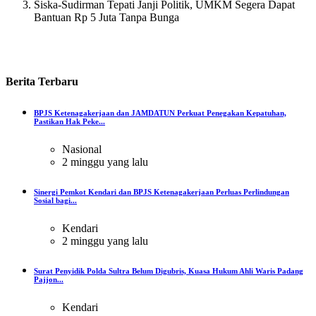
Siska-Sudirman Tepati Janji Politik, UMKM Segera Dapat
Bantuan Rp 5 Juta Tanpa Bunga
Berita
Terbaru
BPJS Ketenagakerjaan dan JAMDATUN Perkuat Penegakan Kepatuhan,
Pastikan Hak Peke...
Nasional
2 minggu yang lalu
Sinergi Pemkot Kendari dan BPJS Ketenagakerjaan Perluas Perlindungan
Sosial bagi...
Kendari
2 minggu yang lalu
Surat Penyidik Polda Sultra Belum Digubris, Kuasa Hukum Ahli Waris Padang
Pajjon...
Kendari