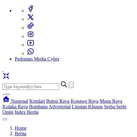
Pedoman Media Cyber
Nasional
Kendari
Buton Raya
Konawe Raya
Muna Raya
Kolaka Raya
Bombana
Advertorial
Liputan Khusus
Serba Serbi
Opini
Index Berita
Home
Berita