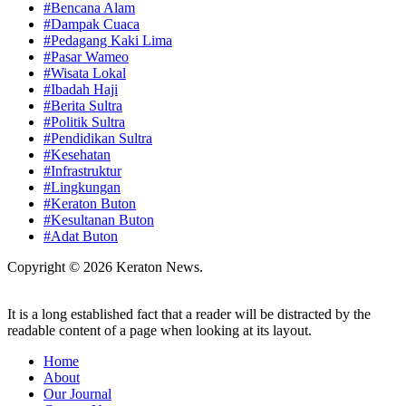
#Bencana Alam
#Dampak Cuaca
#Pedagang Kaki Lima
#Pasar Wameo
#Wisata Lokal
#Ibadah Haji
#Berita Sultra
#Politik Sultra
#Pendidikan Sultra
#Kesehatan
#Infrastruktur
#Lingkungan
#Keraton Buton
#Kesultanan Buton
#Adat Buton
Copyright © 2026 Keraton News.
It is a long established fact that a reader will be distracted by the
readable content of a page when looking at its layout.
Home
About
Our Journal