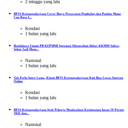
2 minggu yang lalu
BPJS Ketenagakerjaan Cover Biaya Perawatan Pembalap dan Panitia Muna
Cup Race I...
Kendari
1 bulan yang lalu
Bendahara Umum PB KEPMMI Apresiasi Silaturahmi Akbar KKMM Sultra,
Sebut Jadi Mom...
Nasional
1 bulan yang lalu
Tak Perlu Antre Lama, Klaim BPJS Ketenagakerjaan Kini Bisa Lewat Antrean
Online
Kendari
1 bulan yang lalu
BPJS Ketenagakerjaan Ajak Pekerja Manfaatkan Keringanan Iuran 50 Persen
JKK dan...
Nasional