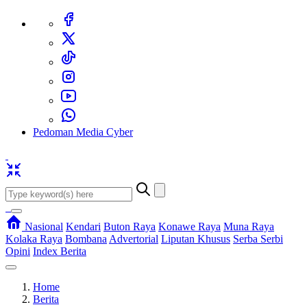
Pedoman Media Cyber
Nasional
Kendari
Buton Raya
Konawe Raya
Muna Raya
Kolaka Raya
Bombana
Advertorial
Liputan Khusus
Serba Serbi
Opini
Index Berita
Home
Berita