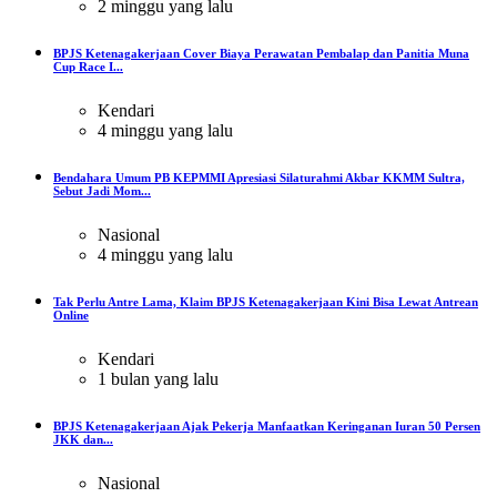
2 minggu yang lalu
BPJS Ketenagakerjaan Cover Biaya Perawatan Pembalap dan Panitia Muna
Cup Race I...
Kendari
4 minggu yang lalu
Bendahara Umum PB KEPMMI Apresiasi Silaturahmi Akbar KKMM Sultra,
Sebut Jadi Mom...
Nasional
4 minggu yang lalu
Tak Perlu Antre Lama, Klaim BPJS Ketenagakerjaan Kini Bisa Lewat Antrean
Online
Kendari
1 bulan yang lalu
BPJS Ketenagakerjaan Ajak Pekerja Manfaatkan Keringanan Iuran 50 Persen
JKK dan...
Nasional