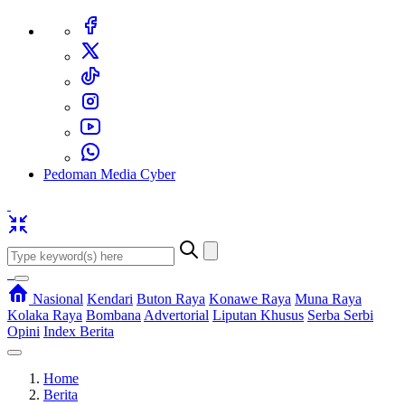
Pedoman Media Cyber
Nasional
Kendari
Buton Raya
Konawe Raya
Muna Raya
Kolaka Raya
Bombana
Advertorial
Liputan Khusus
Serba Serbi
Opini
Index Berita
Home
Berita