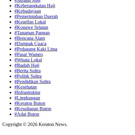
#Jamaah Haji
#Keberangkatan Haji
#Kebudayaan
#Pemerintahan Daerah
#Kearifan Lokal
#Konawe Selatan
#Tanaman Pangan
#Bencana Alam
#Dampak Cuaca
#Pedagang Kaki Lima
#Pasar Wameo
#Wisata Lokal
#Ibadah Haji
#Berita Sultra
#Politik Sultra
#Pendidikan Sultra
#Kesehatan
#Infrastruktur
#Lingkungan
#Keraton Buton
#Kesultanan Buton
#Adat Buton
Copyright © 2026 Keraton News.