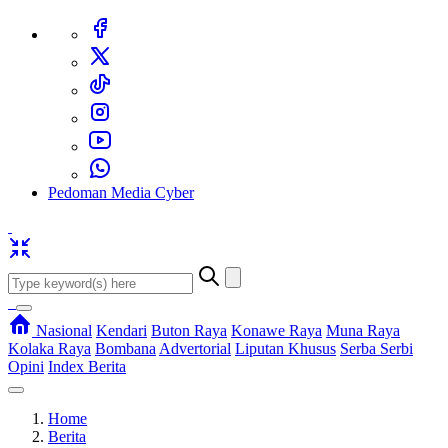
Pedoman Media Cyber
Nasional
Kendari
Buton Raya
Konawe Raya
Muna Raya
Kolaka Raya
Bombana
Advertorial
Liputan Khusus
Serba Serbi
Opini
Index Berita
Home
Berita