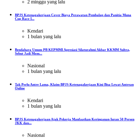
2 minggu yang lalu
BPJS Ketenagakerjaan Cover Biaya Perawatan Pembalap dan Panitia Muna
Cup Race I...
Kendari
1 bulan yang lalu
Bendahara Umum PB KEPMMI Apresiasi Silaturahmi Akbar KKMM Sultra,
Sebut Jadi Mom...
Nasional
1 bulan yang lalu
Tak Perlu Antre Lama, Klaim BPJS Ketenagakerjaan Kini Bisa Lewat Antrean
Online
Kendari
1 bulan yang lalu
BPJS Ketenagakerjaan Ajak Pekerja Manfaatkan Keringanan Iuran 50 Persen
JKK dan...
Nasional