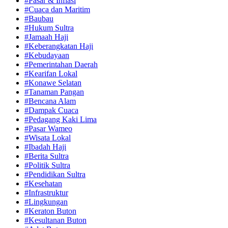
#Pasar & Inflasi
#Cuaca dan Maritim
#Baubau
#Hukum Sultra
#Jamaah Haji
#Keberangkatan Haji
#Kebudayaan
#Pemerintahan Daerah
#Kearifan Lokal
#Konawe Selatan
#Tanaman Pangan
#Bencana Alam
#Dampak Cuaca
#Pedagang Kaki Lima
#Pasar Wameo
#Wisata Lokal
#Ibadah Haji
#Berita Sultra
#Politik Sultra
#Pendidikan Sultra
#Kesehatan
#Infrastruktur
#Lingkungan
#Keraton Buton
#Kesultanan Buton