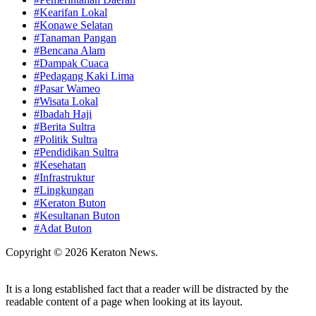
#Kearifan Lokal
#Konawe Selatan
#Tanaman Pangan
#Bencana Alam
#Dampak Cuaca
#Pedagang Kaki Lima
#Pasar Wameo
#Wisata Lokal
#Ibadah Haji
#Berita Sultra
#Politik Sultra
#Pendidikan Sultra
#Kesehatan
#Infrastruktur
#Lingkungan
#Keraton Buton
#Kesultanan Buton
#Adat Buton
Copyright © 2026 Keraton News.
It is a long established fact that a reader will be distracted by the
readable content of a page when looking at its layout.