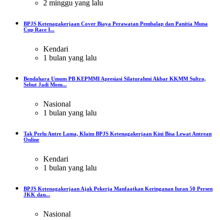
2 minggu yang lalu
BPJS Ketenagakerjaan Cover Biaya Perawatan Pembalap dan Panitia Muna
Cup Race I...
Kendari
1 bulan yang lalu
Bendahara Umum PB KEPMMI Apresiasi Silaturahmi Akbar KKMM Sultra,
Sebut Jadi Mom...
Nasional
1 bulan yang lalu
Tak Perlu Antre Lama, Klaim BPJS Ketenagakerjaan Kini Bisa Lewat Antrean
Online
Kendari
1 bulan yang lalu
BPJS Ketenagakerjaan Ajak Pekerja Manfaatkan Keringanan Iuran 50 Persen
JKK dan...
Nasional