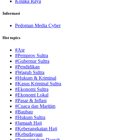
Kolaka Raya
Informasi
Pedoman Media Cyber
Hot topics
#Asr
#Pemprov Sultra
#Gubernur Sultra
#Pendidikan
#Wagub Sultra
#Hukum & Kriminal
#Kasus Kriminal Sultra
#Ekonomi Sultra
#Ekonomi Lokal
#Pasar & Inflasi
#Cuaca dan Maritim
#Baubau
#Hukum Sultra
#Jamaah Haji
#Keberangkatan Haji
#Kebudayaan
#Pemerintahan Daerah