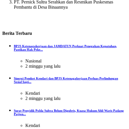
PT. Pernick Sultra Serahkan dan Resmikan Puskesmas
Pembantu di Desa Binaannya
Berita
Terbaru
BPJS Ketenagakerjaan dan JAMDATUN Perkuat Penegakan Kepatuhan,
Pastikan Hak Peke...
Nasional
2 minggu yang lalu
Sinergi Pemkot Kendari dan BPJS Ketenagakerjaan Perluas Perlindungan
Sosial bagi...
Kendari
2 minggu yang lalu
Surat Penyidik Polda Sultra Belum Digubris, Kuasa Hukum Ahli Waris Padang
Pajjon...
Kendari