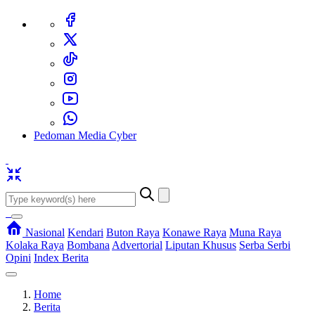
Pedoman Media Cyber
Nasional
Kendari
Buton Raya
Konawe Raya
Muna Raya
Kolaka Raya
Bombana
Advertorial
Liputan Khusus
Serba Serbi
Opini
Index Berita
Home
Berita