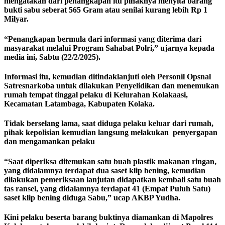
mengatakan dari penangkapan itu pihaknya menyita barang
bukti sabu seberat 565 Gram atau senilai kurang lebih Rp 1
Milyar.
“Penangkapan bermula dari informasi yang diterima dari
masyarakat melalui Program Sahabat Polri,” ujarnya kepada
media ini, Sabtu (22/2/2025).
Informasi itu, kemudian ditindaklanjuti oleh Personil Opsnal
Satresnarkoba untuk dilakukan Penyelidikan dan menemukan
rumah tempat tinggal pelaku di Kelurahan Kolakaasi,
Kecamatan Latambaga, Kabupaten Kolaka.
Tidak berselang lama, saat diduga pelaku keluar dari rumah,
pihak kepolisian kemudian langsung melakukan penyergapan
dan mengamankan pelaku
“Saat diperiksa ditemukan satu buah plastik makanan ringan,
yang didalamnya terdapat dua saset klip bening, kemudian
dilakukan pemeriksaan lanjutan didapatkan kembali satu buah
tas ransel, yang didalamnya terdapat 41 (Empat Puluh Satu)
saset klip bening diduga Sabu,” ucap AKBP Yudha.
Kini pelaku beserta barang buktinya diamankan di Mapolres