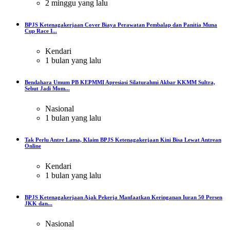
2 minggu yang lalu
BPJS Ketenagakerjaan Cover Biaya Perawatan Pembalap dan Panitia Muna
Cup Race I...
Kendari
1 bulan yang lalu
Bendahara Umum PB KEPMMI Apresiasi Silaturahmi Akbar KKMM Sultra,
Sebut Jadi Mom...
Nasional
1 bulan yang lalu
Tak Perlu Antre Lama, Klaim BPJS Ketenagakerjaan Kini Bisa Lewat Antrean
Online
Kendari
1 bulan yang lalu
BPJS Ketenagakerjaan Ajak Pekerja Manfaatkan Keringanan Iuran 50 Persen
JKK dan...
Nasional