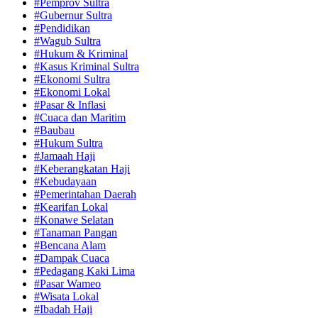
#Pemprov Sultra
#Gubernur Sultra
#Pendidikan
#Wagub Sultra
#Hukum & Kriminal
#Kasus Kriminal Sultra
#Ekonomi Sultra
#Ekonomi Lokal
#Pasar & Inflasi
#Cuaca dan Maritim
#Baubau
#Hukum Sultra
#Jamaah Haji
#Keberangkatan Haji
#Kebudayaan
#Pemerintahan Daerah
#Kearifan Lokal
#Konawe Selatan
#Tanaman Pangan
#Bencana Alam
#Dampak Cuaca
#Pedagang Kaki Lima
#Pasar Wameo
#Wisata Lokal
#Ibadah Haji