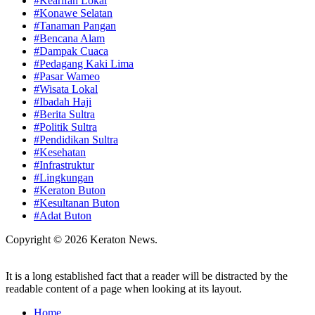
#Kearifan Lokal
#Konawe Selatan
#Tanaman Pangan
#Bencana Alam
#Dampak Cuaca
#Pedagang Kaki Lima
#Pasar Wameo
#Wisata Lokal
#Ibadah Haji
#Berita Sultra
#Politik Sultra
#Pendidikan Sultra
#Kesehatan
#Infrastruktur
#Lingkungan
#Keraton Buton
#Kesultanan Buton
#Adat Buton
Copyright © 2026 Keraton News.
It is a long established fact that a reader will be distracted by the
readable content of a page when looking at its layout.
Home