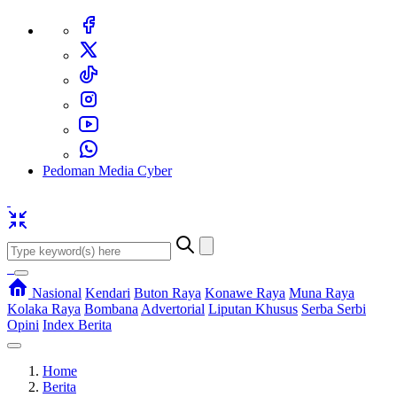
Pedoman Media Cyber
Nasional
Kendari
Buton Raya
Konawe Raya
Muna Raya
Kolaka Raya
Bombana
Advertorial
Liputan Khusus
Serba Serbi
Opini
Index Berita
Home
Berita