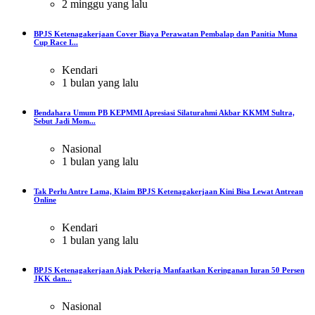
2 minggu yang lalu
BPJS Ketenagakerjaan Cover Biaya Perawatan Pembalap dan Panitia Muna
Cup Race I...
Kendari
1 bulan yang lalu
Bendahara Umum PB KEPMMI Apresiasi Silaturahmi Akbar KKMM Sultra,
Sebut Jadi Mom...
Nasional
1 bulan yang lalu
Tak Perlu Antre Lama, Klaim BPJS Ketenagakerjaan Kini Bisa Lewat Antrean
Online
Kendari
1 bulan yang lalu
BPJS Ketenagakerjaan Ajak Pekerja Manfaatkan Keringanan Iuran 50 Persen
JKK dan...
Nasional