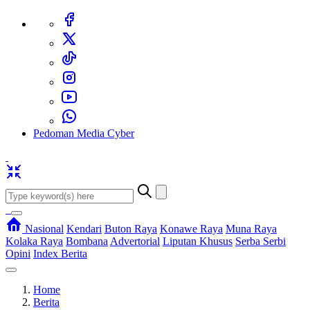
Pedoman Media Cyber
Nasional
Kendari
Buton Raya
Konawe Raya
Muna Raya
Kolaka Raya
Bombana
Advertorial
Liputan Khusus
Serba Serbi
Opini
Index Berita
Home
Berita