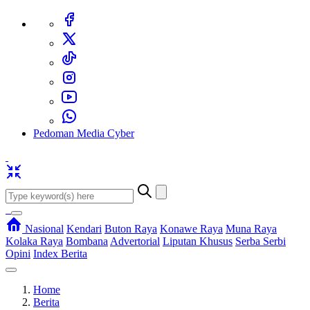
Pedoman Media Cyber
Nasional
Kendari
Buton Raya
Konawe Raya
Muna Raya
Kolaka Raya
Bombana
Advertorial
Liputan Khusus
Serba Serbi
Opini
Index Berita
Home
Berita