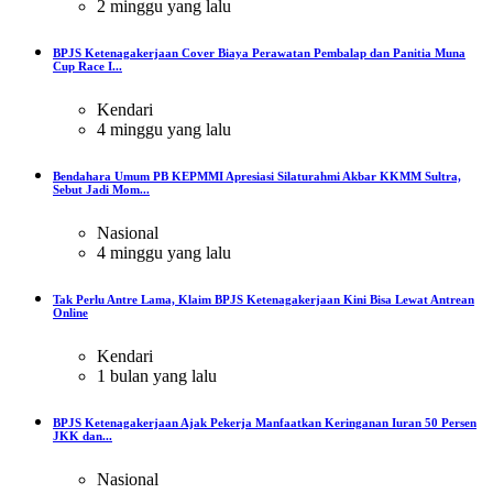
2 minggu yang lalu
BPJS Ketenagakerjaan Cover Biaya Perawatan Pembalap dan Panitia Muna
Cup Race I...
Kendari
4 minggu yang lalu
Bendahara Umum PB KEPMMI Apresiasi Silaturahmi Akbar KKMM Sultra,
Sebut Jadi Mom...
Nasional
4 minggu yang lalu
Tak Perlu Antre Lama, Klaim BPJS Ketenagakerjaan Kini Bisa Lewat Antrean
Online
Kendari
1 bulan yang lalu
BPJS Ketenagakerjaan Ajak Pekerja Manfaatkan Keringanan Iuran 50 Persen
JKK dan...
Nasional