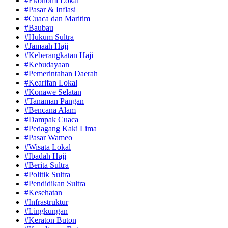
#Ekonomi Lokal
#Pasar & Inflasi
#Cuaca dan Maritim
#Baubau
#Hukum Sultra
#Jamaah Haji
#Keberangkatan Haji
#Kebudayaan
#Pemerintahan Daerah
#Kearifan Lokal
#Konawe Selatan
#Tanaman Pangan
#Bencana Alam
#Dampak Cuaca
#Pedagang Kaki Lima
#Pasar Wameo
#Wisata Lokal
#Ibadah Haji
#Berita Sultra
#Politik Sultra
#Pendidikan Sultra
#Kesehatan
#Infrastruktur
#Lingkungan
#Keraton Buton