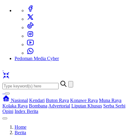
Pedoman Media Cyber
Nasional
Kendari
Buton Raya
Konawe Raya
Muna Raya
Kolaka Raya
Bombana
Advertorial
Liputan Khusus
Serba Serbi
Opini
Index Berita
Home
Berita