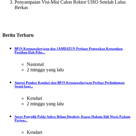
Penyampaian Visi-Misi Calon Rektor UHO Setelah Lulus
Berkas
Berita
Terbaru
BPJS Ketenagakerjaan dan JAMDATUN Perkuat Penegakan Kepatuhan,
Pastikan Hak Peke...
Nasional
2 minggu yang lalu
Sinergi Pemkot Kendari dan BPJS Ketenagakerjaan Perluas Perlindungan
Sosial bagi...
Kendari
2 minggu yang lalu
Surat Penyidik Polda Sultra Belum Digubris, Kuasa Hukum Ahli Waris Padang
Pajjon...
Kendari