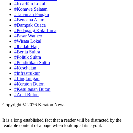
#Kearifan Lokal
#Konawe Selatan
#Tanaman Pangan
#Bencana Alam
#Dampak Cuaca
#Pedagang Kaki Lima
#Pasar Wameo
#Wisata Lokal
#Ibadah Haji
#Berita Sultra
#Politik Sultra
#Pendidikan Sultra
#Kesehatan
#Infrastruktur
#Lingkungan
#Keraton Buton
#Kesultanan Buton
#Adat Buton
Copyright © 2026 Keraton News.
It is a long established fact that a reader will be distracted by the
readable content of a page when looking at its layout.