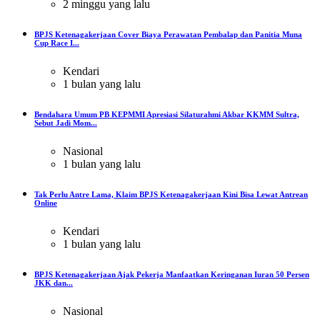
2 minggu yang lalu
BPJS Ketenagakerjaan Cover Biaya Perawatan Pembalap dan Panitia Muna
Cup Race I...
Kendari
1 bulan yang lalu
Bendahara Umum PB KEPMMI Apresiasi Silaturahmi Akbar KKMM Sultra,
Sebut Jadi Mom...
Nasional
1 bulan yang lalu
Tak Perlu Antre Lama, Klaim BPJS Ketenagakerjaan Kini Bisa Lewat Antrean
Online
Kendari
1 bulan yang lalu
BPJS Ketenagakerjaan Ajak Pekerja Manfaatkan Keringanan Iuran 50 Persen
JKK dan...
Nasional