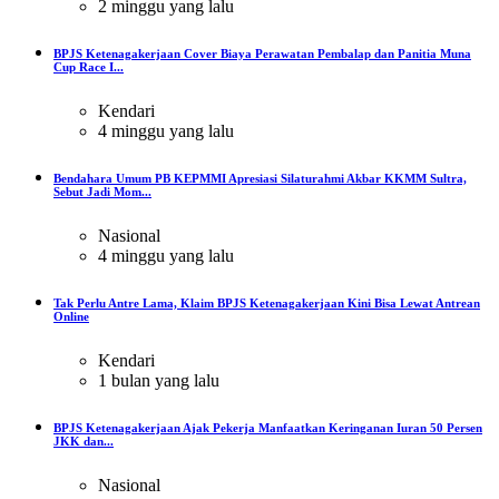
2 minggu yang lalu
BPJS Ketenagakerjaan Cover Biaya Perawatan Pembalap dan Panitia Muna
Cup Race I...
Kendari
4 minggu yang lalu
Bendahara Umum PB KEPMMI Apresiasi Silaturahmi Akbar KKMM Sultra,
Sebut Jadi Mom...
Nasional
4 minggu yang lalu
Tak Perlu Antre Lama, Klaim BPJS Ketenagakerjaan Kini Bisa Lewat Antrean
Online
Kendari
1 bulan yang lalu
BPJS Ketenagakerjaan Ajak Pekerja Manfaatkan Keringanan Iuran 50 Persen
JKK dan...
Nasional