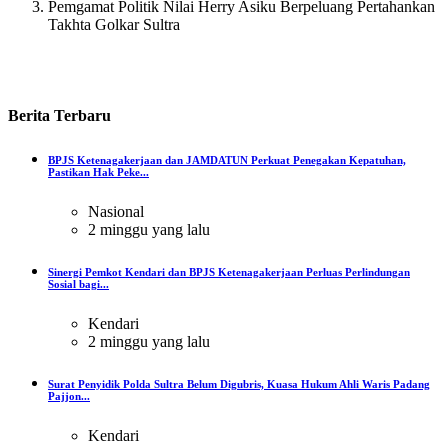
Pemgamat Politik Nilai Herry Asiku Berpeluang Pertahankan
Takhta Golkar Sultra
Berita
Terbaru
BPJS Ketenagakerjaan dan JAMDATUN Perkuat Penegakan Kepatuhan,
Pastikan Hak Peke...
Nasional
2 minggu yang lalu
Sinergi Pemkot Kendari dan BPJS Ketenagakerjaan Perluas Perlindungan
Sosial bagi...
Kendari
2 minggu yang lalu
Surat Penyidik Polda Sultra Belum Digubris, Kuasa Hukum Ahli Waris Padang
Pajjon...
Kendari