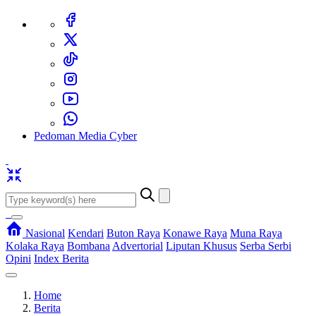
Pedoman Media Cyber
Nasional
Kendari
Buton Raya
Konawe Raya
Muna Raya
Kolaka Raya
Bombana
Advertorial
Liputan Khusus
Serba Serbi
Opini
Index Berita
Home
Berita