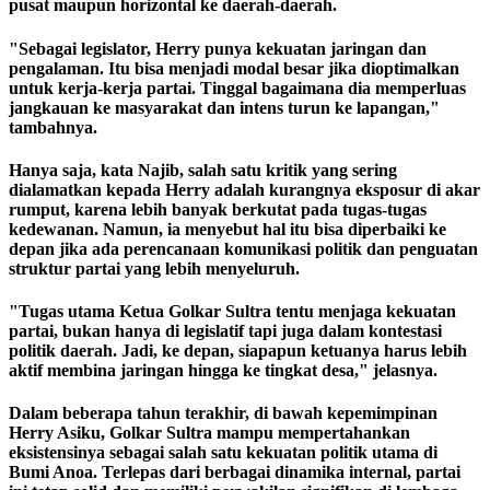
pusat maupun horizontal ke daerah-daerah.
"Sebagai legislator, Herry punya kekuatan jaringan dan
pengalaman. Itu bisa menjadi modal besar jika dioptimalkan
untuk kerja-kerja partai. Tinggal bagaimana dia memperluas
jangkauan ke masyarakat dan intens turun ke lapangan,"
tambahnya.
Hanya saja, kata Najib, salah satu kritik yang sering
dialamatkan kepada Herry adalah kurangnya eksposur di akar
rumput, karena lebih banyak berkutat pada tugas-tugas
kedewanan. Namun, ia menyebut hal itu bisa diperbaiki ke
depan jika ada perencanaan komunikasi politik dan penguatan
struktur partai yang lebih menyeluruh.
"Tugas utama Ketua Golkar Sultra tentu menjaga kekuatan
partai, bukan hanya di legislatif tapi juga dalam kontestasi
politik daerah. Jadi, ke depan, siapapun ketuanya harus lebih
aktif membina jaringan hingga ke tingkat desa," jelasnya.
Dalam beberapa tahun terakhir, di bawah kepemimpinan
Herry Asiku, Golkar Sultra mampu mempertahankan
eksistensinya sebagai salah satu kekuatan politik utama di
Bumi Anoa. Terlepas dari berbagai dinamika internal, partai