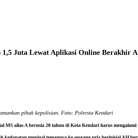
1,5 Juta Lewat Aplikasi Online Berakhir A
amankan pihak kepolisian. Foto: Polresta Kendari
ial MS alias A berusia 20 tahun di Kota Kendari harus mengalami 
ah kedapatan menjual temannya ke seorang pria berinisial AH ber