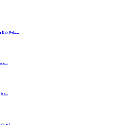
 Hak Peke...
agi...
jon...
ace I...