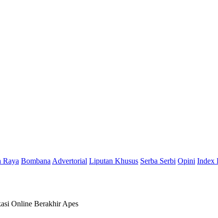
a Raya
Bombana
Advertorial
Liputan Khusus
Serba Serbi
Opini
Index 
asi Online Berakhir Apes