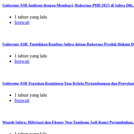
Gubernur ASR Audiensi dengan Mendagri, Rakornas PHD 2025 di Sultra Dih..
1 tahun yang lalu
Israwati
Gubernur ASR: Tunjukkan Kualitas Sultra dalam Rakornas Produk Hukum Da
1 tahun yang lalu
Israwati
Gubernur ASR Tegaskan Komitmen Tata Kelola Pertambangan dan Penyelama
1 tahun yang lalu
Israwati
Wagub Sultra: Hilirisasi dan Ekspor Non-Tambang Jadi Kunci Pertumbuhan..
1 tahun yang lalu