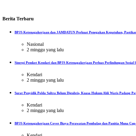
Berita
Terbaru
BPJS Ketenagakerjaan dan JAMDATUN Perkuat Penegakan Kepatuhan, Pastikan
Nasional
2 minggu yang lalu
Sinergi Pemkot Kendari dan BPJS Ketenagakerjaan Perluas Perlindungan Sosial b
Kendari
2 minggu yang lalu
Surat Penyidik Polda Sultra Belum Digubris, Kuasa Hukum Ahli Waris Padang Paj
Kendari
2 minggu yang lalu
BPJS Ketenagakerjaan Cover Biaya Perawatan Pembalap dan Panitia Muna Cup R
Kendari