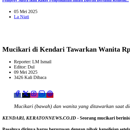
Pemprov Sultra Ikuti Rakor Pengendalian Inflasi Daerah Bersama Kemend...
05 Mei 2025
La Niati
Mucikari di Kendari Tawarkan Wanita Rp 
Reporter: LM Ismail
Editor: Dul
09 Mei 2025
3426 Kali Dibaca
Mucikari (bawah) dan wanita yang ditawarkan saat di
KENDARI, KERATONNEWS.CO.ID -
Seorang mucikari berinis
Pasalnya dirinya harus berurusan dengan pihak kepolisian setel