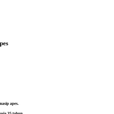
pes
nasip apes.
usia 35 tahun.