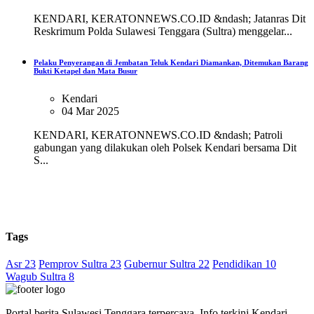
KENDARI, KERATONNEWS.CO.ID &ndash; Jatanras Dit
Reskrimum Polda Sulawesi Tenggara (Sultra) menggelar...
Pelaku Penyerangan di Jembatan Teluk Kendari Diamankan, Ditemukan Barang
Bukti Ketapel dan Mata Busur
Kendari
04 Mar 2025
KENDARI, KERATONNEWS.CO.ID &ndash; Patroli
gabungan yang dilakukan oleh Polsek Kendari bersama Dit
S...
Tags
Asr 23
Pemprov Sultra 23
Gubernur Sultra 22
Pendidikan 10
Wagub Sultra 8
Portal berita Sulawesi Tenggara terpercaya. Info terkini Kendari,