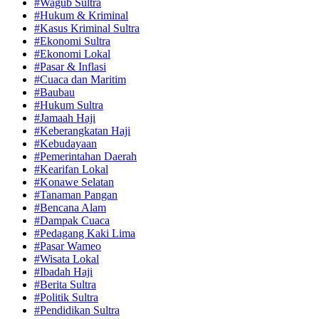
#Wagub Sultra
#Hukum & Kriminal
#Kasus Kriminal Sultra
#Ekonomi Sultra
#Ekonomi Lokal
#Pasar & Inflasi
#Cuaca dan Maritim
#Baubau
#Hukum Sultra
#Jamaah Haji
#Keberangkatan Haji
#Kebudayaan
#Pemerintahan Daerah
#Kearifan Lokal
#Konawe Selatan
#Tanaman Pangan
#Bencana Alam
#Dampak Cuaca
#Pedagang Kaki Lima
#Pasar Wameo
#Wisata Lokal
#Ibadah Haji
#Berita Sultra
#Politik Sultra
#Pendidikan Sultra