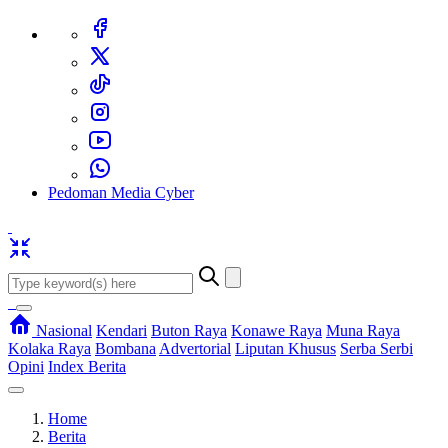
Pedoman Media Cyber
Nasional
Kendari
Buton Raya
Konawe Raya
Muna Raya
Kolaka Raya
Bombana
Advertorial
Liputan Khusus
Serba Serbi
Opini
Index Berita
Home
Berita