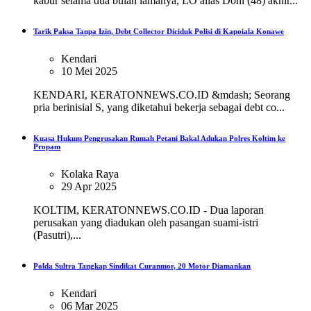
kabur selama dua bulan lamanya, LO alias Doni (48) akhir...
Tarik Paksa Tanpa Izin, Debt Collector Diciduk Polisi di Kapoiala Konawe
Kendari
10 Mei 2025
KENDARI, KERATONNEWS.CO.ID &mdash; Seorang
pria berinisial S, yang diketahui bekerja sebagai debt co...
Kuasa Hukum Pengrusakan Rumah Petani Bakal Adukan Polres Koltim ke
Propam
Kolaka Raya
29 Apr 2025
KOLTIM, KERATONNEWS.CO.ID - Dua laporan
perusakan yang diadukan oleh pasangan suami-istri
(Pasutri),...
Polda Sultra Tangkap Sindikat Curanmor, 20 Motor Diamankan
Kendari
06 Mar 2025