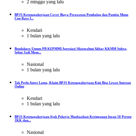
2 minggu yang lalu
BPJS Ketenagakerjaan Cover Biaya Perawatan Pembalap dan Panitia Muna
Cup Race I...
Kendari
1 bulan yang lalu
Bendahara Umum PB KEPMMI Apresiasi Silaturahmi Akbar KKMM Sultra,
Sebut Jadi Mom...
Nasional
1 bulan yang lalu
Tak Perlu Antre Lama, Klaim BPJS Ketenagakerjaan Kini Bisa Lewat Antrean
Online
Kendari
1 bulan yang lalu
BPJS Ketenagakerjaan Ajak Pekerja Manfaatkan Keringanan Iuran 50 Persen
JKK dan...
Nasional