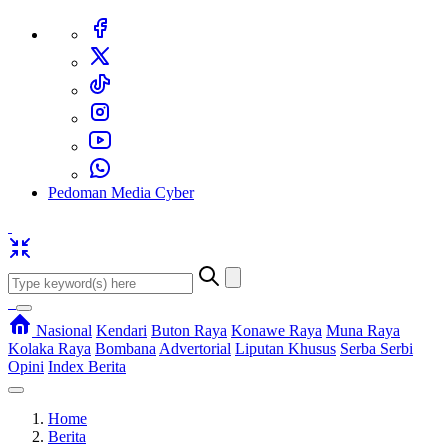
Pedoman Media Cyber
Nasional
Kendari
Buton Raya
Konawe Raya
Muna Raya
Kolaka Raya
Bombana
Advertorial
Liputan Khusus
Serba Serbi
Opini
Index Berita
Home
Berita