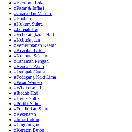
#Ekonomi Lokal
#Pasar & Inflasi
#Cuaca dan Maritim
#Baubau
#Hukum Sultra
#Jamaah Haji
#Keberangkatan Haji
#Kebudayaan
#Pemerintahan Daerah
#Kearifan Lokal
#Konawe Selatan
#Tanaman Pangan
#Bencana Alam
#Dampak Cuaca
#Pedagang Kaki Lima
#Pasar Wameo
#Wisata Lokal
#Ibadah Haji
#Berita Sultra
#Politik Sultra
#Pendidikan Sultra
#Kesehatan
#Infrastruktur
#Lingkungan
#Keraton Buton