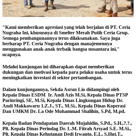
"Kami memberikan apresiasi yang telah berjalan di PT. Ceria
Nugraha Ini, khususnya di Smelter Merah Putih Ceria Grup.
Semoga pembangunannya terus dilaksanakan. Saya juga
berharap PT. Ceria Nugraha dengan manajemennya
menggunakan anak-anak terbaik bangsa nusantara ini,"
ucapnya.
Melalui kunjungan ini diharapkan dapat memberikan
dukungan dan motivasi kepada para pelaku usaha untuk terus
meningkatkan investasi di sektor pertambangan.
Dalam kunjungannya, Sekda Asrun Lio didampingi oleh
Kepala Dinas ESDM Ir. Andi Azis M.Si, Kepala Dinas PTSP
Parinringi, SE, M.Si, Kepala Dinas Lingkungan Hidup Dr.
Andi Makkawaru 1.Z.J., ST., M.Si., Kepala Dinas Koperasi
Dan UMKM Dr. La Ode Muhammad Shalihin, S.Pd, M.pd.
Kepala Badan Pendapatan Daerah Mujahidin, S.Pd., S.H.,?.?.,
Plt. Kepala Dinas Perindag Dr. L.M. Fitrah Arsyad S.E. M.Si.,
Plt. Kepala Dinas Kehutanan Dedi Irwanto, E.L, S.Hut.T.,