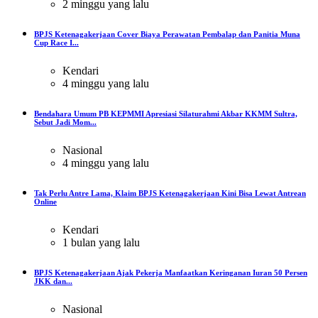
2 minggu yang lalu
BPJS Ketenagakerjaan Cover Biaya Perawatan Pembalap dan Panitia Muna
Cup Race I...
Kendari
4 minggu yang lalu
Bendahara Umum PB KEPMMI Apresiasi Silaturahmi Akbar KKMM Sultra,
Sebut Jadi Mom...
Nasional
4 minggu yang lalu
Tak Perlu Antre Lama, Klaim BPJS Ketenagakerjaan Kini Bisa Lewat Antrean
Online
Kendari
1 bulan yang lalu
BPJS Ketenagakerjaan Ajak Pekerja Manfaatkan Keringanan Iuran 50 Persen
JKK dan...
Nasional