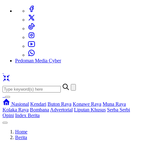
Pedoman Media Cyber
Nasional
Kendari
Buton Raya
Konawe Raya
Muna Raya
Kolaka Raya
Bombana
Advertorial
Liputan Khusus
Serba Serbi
Opini
Index Berita
Home
Berita