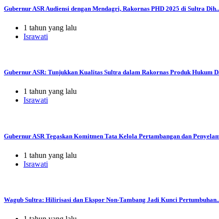
Gubernur ASR Audiensi dengan Mendagri, Rakornas PHD 2025 di Sultra Dih..
1 tahun yang lalu
Israwati
Gubernur ASR: Tunjukkan Kualitas Sultra dalam Rakornas Produk Hukum Da
1 tahun yang lalu
Israwati
Gubernur ASR Tegaskan Komitmen Tata Kelola Pertambangan dan Penyelama
1 tahun yang lalu
Israwati
Wagub Sultra: Hilirisasi dan Ekspor Non-Tambang Jadi Kunci Pertumbuhan..
1 tahun yang lalu