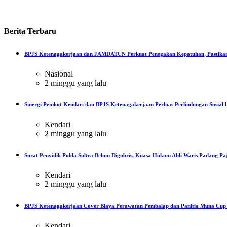
Berita
Terbaru
BPJS Ketenagakerjaan dan JAMDATUN Perkuat Penegakan Kepatuhan, Pastikan
Nasional
2 minggu yang lalu
Sinergi Pemkot Kendari dan BPJS Ketenagakerjaan Perluas Perlindungan Sosial b
Kendari
2 minggu yang lalu
Surat Penyidik Polda Sultra Belum Digubris, Kuasa Hukum Ahli Waris Padang Paj
Kendari
2 minggu yang lalu
BPJS Ketenagakerjaan Cover Biaya Perawatan Pembalap dan Panitia Muna Cup R
Kendari