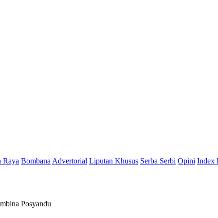
a Raya
Bombana
Advertorial
Liputan Khusus
Serba Serbi
Opini
Index 
embina Posyandu