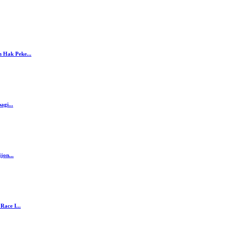
 Hak Peke...
agi...
jon...
ace I...