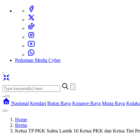
Pedoman Media Cyber
Nasional
Kendari
Buton Raya
Konawe Raya
Muna Raya
Kolak
Home
Berita
Ketua TP PKK Sultra Lantik 16 Ketua PKK dan Ketua Tim P