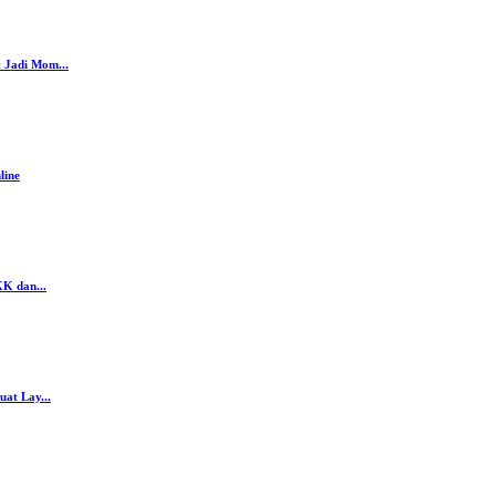
 Jadi Mom...
line
K dan...
at Lay...