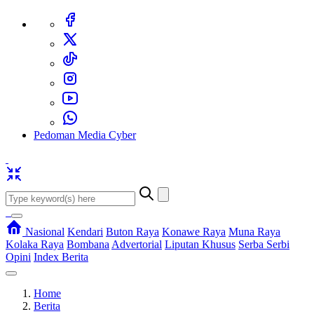
Pedoman Media Cyber
Nasional
Kendari
Buton Raya
Konawe Raya
Muna Raya
Kolaka Raya
Bombana
Advertorial
Liputan Khusus
Serba Serbi
Opini
Index Berita
Home
Berita