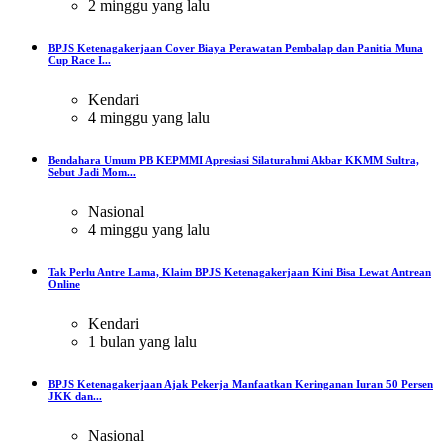
2 minggu yang lalu
BPJS Ketenagakerjaan Cover Biaya Perawatan Pembalap dan Panitia Muna
Cup Race I...
Kendari
4 minggu yang lalu
Bendahara Umum PB KEPMMI Apresiasi Silaturahmi Akbar KKMM Sultra,
Sebut Jadi Mom...
Nasional
4 minggu yang lalu
Tak Perlu Antre Lama, Klaim BPJS Ketenagakerjaan Kini Bisa Lewat Antrean
Online
Kendari
1 bulan yang lalu
BPJS Ketenagakerjaan Ajak Pekerja Manfaatkan Keringanan Iuran 50 Persen
JKK dan...
Nasional