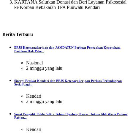
KARTANA Salurkan Donasi dan Beri Layanan Psikososial
ke Korban Kebakaran TPA Puuwatu Kendari
Berita
Terbaru
BPJS Ketenagakerjaan dan JAMDATUN Perkuat Penegakan Kepatuhan,
Pastikan Hak Peke...
Nasional
2 minggu yang lalu
Sinergi Pemkot Kendari dan BPJS Ketenagakerjaan Perluas Perlindungan
Sosial bagi...
Kendari
2 minggu yang lalu
Surat Penyidik Polda Sultra Belum Digubris, Kuasa Hukum Ahli Waris Padang
Pajjon...
Kendari