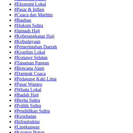
#Ekonomi Lokal
#Pasar & Inflasi
#Cuaca dan Maritim
#Baubau
#Hukum Sultra
#Jamaah Haji
#Keberangkatan Haji
#Kebudayaan
#Pemerintahan Daerah
#Kearifan Lokal
#Konawe Selatan
#Tanaman Pangan
#Bencana Alam
#Dampak Cuaca
#Pedagang Kaki Lima
#Pasar Wameo
#Wisata Lokal
#Ibadah Haji
#Berita Sultra
#Politik Sultra
#Pendidikan Sultra
#Kesehatan
#Infrastruktur
#Lingkungan
#Keraton Buton