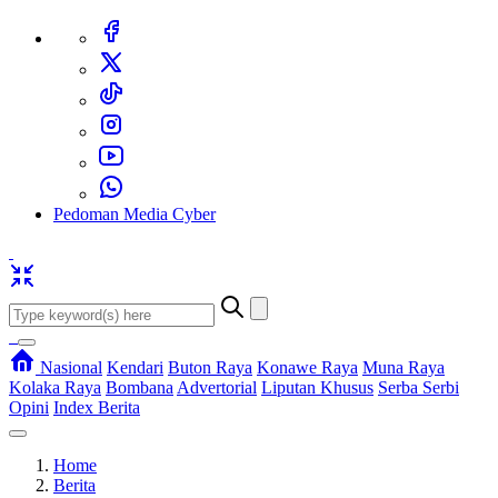
Pedoman Media Cyber
Nasional
Kendari
Buton Raya
Konawe Raya
Muna Raya
Kolaka Raya
Bombana
Advertorial
Liputan Khusus
Serba Serbi
Opini
Index Berita
Home
Berita