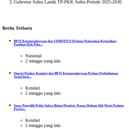
Gubernur Sultra Lantik TP-PKK Sultra Periode 2025-2030
Berita
Terbaru
BPJS Ketenagakerjaan dan JAMDATUN Perkuat Penegakan Kepatuhan,
Pastikan Hak Peke...
Nasional
2 minggu yang lalu
Sinergi Pemkot Kendari dan BPJS Ketenagakerjaan Perluas Perlindungan
Sosial bagi...
Kendari
2 minggu yang lalu
Surat Penyidik Polda Sultra Belum Digubris, Kuasa Hukum Ahli Waris Padang
Pajjon...
Kendari
2 minggu yang lalu