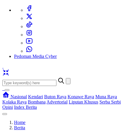
Pedoman Media Cyber
Nasional
Kendari
Buton Raya
Konawe Raya
Muna Raya
Kolaka Raya
Bombana
Advertorial
Liputan Khusus
Serba Serbi
Opini
Index Berita
Home
Berita