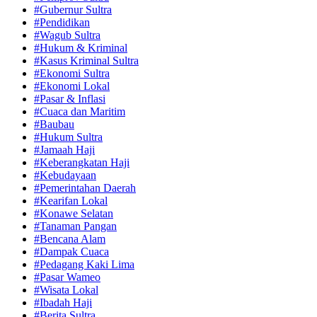
#Gubernur Sultra
#Pendidikan
#Wagub Sultra
#Hukum & Kriminal
#Kasus Kriminal Sultra
#Ekonomi Sultra
#Ekonomi Lokal
#Pasar & Inflasi
#Cuaca dan Maritim
#Baubau
#Hukum Sultra
#Jamaah Haji
#Keberangkatan Haji
#Kebudayaan
#Pemerintahan Daerah
#Kearifan Lokal
#Konawe Selatan
#Tanaman Pangan
#Bencana Alam
#Dampak Cuaca
#Pedagang Kaki Lima
#Pasar Wameo
#Wisata Lokal
#Ibadah Haji
#Berita Sultra