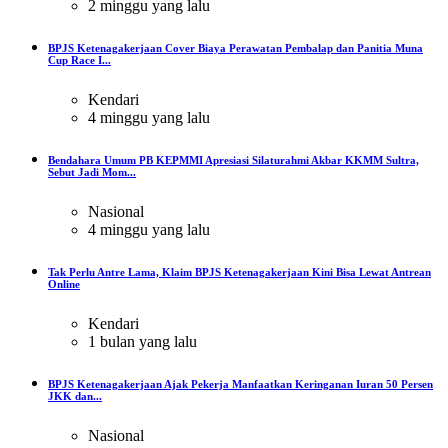
2 minggu yang lalu
BPJS Ketenagakerjaan Cover Biaya Perawatan Pembalap dan Panitia Muna
Cup Race I...
Kendari
4 minggu yang lalu
Bendahara Umum PB KEPMMI Apresiasi Silaturahmi Akbar KKMM Sultra,
Sebut Jadi Mom...
Nasional
4 minggu yang lalu
Tak Perlu Antre Lama, Klaim BPJS Ketenagakerjaan Kini Bisa Lewat Antrean
Online
Kendari
1 bulan yang lalu
BPJS Ketenagakerjaan Ajak Pekerja Manfaatkan Keringanan Iuran 50 Persen
JKK dan...
Nasional