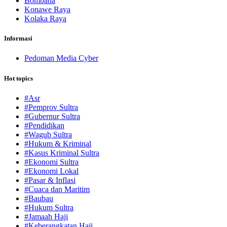
Bombana
Konawe Raya
Kolaka Raya
Informasi
Pedoman Media Cyber
Hot topics
#Asr
#Pemprov Sultra
#Gubernur Sultra
#Pendidikan
#Wagub Sultra
#Hukum & Kriminal
#Kasus Kriminal Sultra
#Ekonomi Sultra
#Ekonomi Lokal
#Pasar & Inflasi
#Cuaca dan Maritim
#Baubau
#Hukum Sultra
#Jamaah Haji
#Keberangkatan Haji