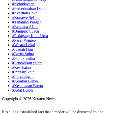
#Kebudayaan
#Pemerintahan Daerah
#Kearifan Lokal
#Konawe Selatan
#Tanaman Pangan
#Bencana Alam
#Dampak Cuaca
#Pedagang Kaki Lima
#Pasar Wameo
#Wisata Lokal
#Ibadah Haji
#Berita Sultra
#Politik Sultra
#Pendidikan Sultra
#Kesehatan
#Infrastruktur
#Lingkungan
#Keraton Buton
#Kesultanan Buton
#Adat Buton
Copyright © 2026 Keraton News.
It is a long established fact that a reader will be distracted by the