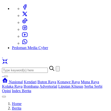
Pedoman Media Cyber
Nasional
Kendari
Buton Raya
Konawe Raya
Muna Raya
Kolaka Raya
Bombana
Advertorial
Liputan Khusus
Serba Serbi
Opini
Index Berita
Home
Berita