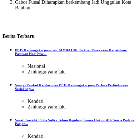
Cabor Futsal Diharapkan berkembang Jadi Unggulan Kota
Baubau
Berita
Terbaru
BPJS Ketenagakerjaan dan JAMDATUN Perkuat Penegakan Kepatuhan,
Pastikan Hak Peke...
Nasional
2 minggu yang lalu
Sinergi Pemkot Kendari dan BPJS Ketenagakerjaan Perluas Perlindungan
Sosial bagi...
Kendari
2 minggu yang lalu
Surat Penyidik Polda Sultra Belum Digubris, Kuasa Hukum Ahli Waris Padang
Pajjon...
Kendari