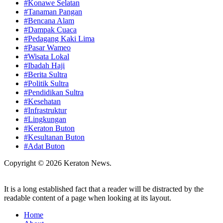
#Konawe Selatan
#Tanaman Pangan
#Bencana Alam
#Dampak Cuaca
#Pedagang Kaki Lima
#Pasar Wameo
#Wisata Lokal
#Ibadah Haji
#Berita Sultra
#Politik Sultra
#Pendidikan Sultra
#Kesehatan
#Infrastruktur
#Lingkungan
#Keraton Buton
#Kesultanan Buton
#Adat Buton
Copyright © 2026 Keraton News.
It is a long established fact that a reader will be distracted by the
readable content of a page when looking at its layout.
Home