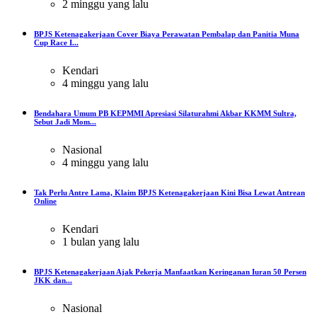
2 minggu yang lalu
BPJS Ketenagakerjaan Cover Biaya Perawatan Pembalap dan Panitia Muna
Cup Race I...
Kendari
4 minggu yang lalu
Bendahara Umum PB KEPMMI Apresiasi Silaturahmi Akbar KKMM Sultra,
Sebut Jadi Mom...
Nasional
4 minggu yang lalu
Tak Perlu Antre Lama, Klaim BPJS Ketenagakerjaan Kini Bisa Lewat Antrean
Online
Kendari
1 bulan yang lalu
BPJS Ketenagakerjaan Ajak Pekerja Manfaatkan Keringanan Iuran 50 Persen
JKK dan...
Nasional