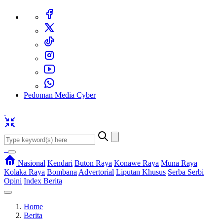
Pedoman Media Cyber
Nasional
Kendari
Buton Raya
Konawe Raya
Muna Raya
Kolaka Raya
Bombana
Advertorial
Liputan Khusus
Serba Serbi
Opini
Index Berita
Home
Berita