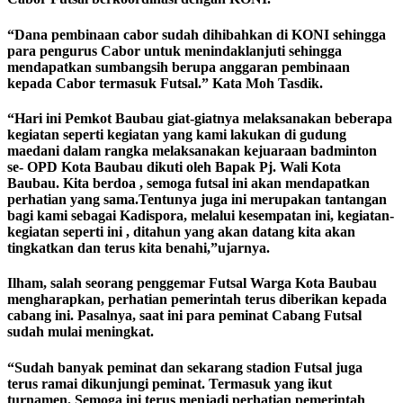
“Dana pembinaan cabor sudah dihibahkan di KONI sehingga
para pengurus Cabor untuk menindaklanjuti sehingga
mendapatkan sumbangsih berupa anggaran pembinaan
kepada Cabor termasuk Futsal.” Kata Moh Tasdik.
“Hari ini Pemkot Baubau giat-giatnya melaksanakan beberapa
kegiatan seperti kegiatan yang kami lakukan di gudung
maedani dalam rangka melaksanakan kejuaraan badminton
se- OPD Kota Baubau dikuti oleh Bapak Pj. Wali Kota
Baubau. Kita berdoa , semoga futsal ini akan mendapatkan
perhatian yang sama.Tentunya juga ini merupakan tantangan
bagi kami sebagai Kadispora, melalui kesempatan ini, kegiatan-
kegiatan seperti ini , ditahun yang akan datang kita akan
tingkatkan dan terus kita benahi,”ujarnya.
Ilham, salah seorang penggemar Futsal Warga Kota Baubau
mengharapkan, perhatian pemerintah terus diberikan kepada
cabang ini. Pasalnya, saat ini para peminat Cabang Futsal
sudah mulai meningkat.
“Sudah banyak peminat dan sekarang stadion Futsal juga
terus ramai dikunjungi peminat. Termasuk yang ikut
turnamen. Semoga ini terus menjadi perhatian pemerintah