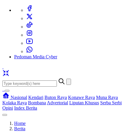
Pedoman Media Cyber
Nasional
Kendari
Buton Raya
Konawe Raya
Muna Raya
Kolaka Raya
Bombana
Advertorial
Liputan Khusus
Serba Serbi
Opini
Index Berita
Home
Berita