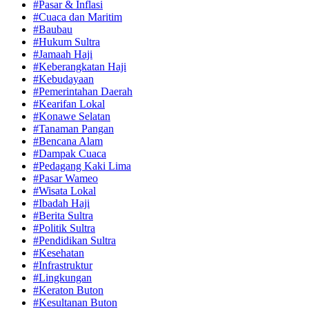
#Pasar & Inflasi
#Cuaca dan Maritim
#Baubau
#Hukum Sultra
#Jamaah Haji
#Keberangkatan Haji
#Kebudayaan
#Pemerintahan Daerah
#Kearifan Lokal
#Konawe Selatan
#Tanaman Pangan
#Bencana Alam
#Dampak Cuaca
#Pedagang Kaki Lima
#Pasar Wameo
#Wisata Lokal
#Ibadah Haji
#Berita Sultra
#Politik Sultra
#Pendidikan Sultra
#Kesehatan
#Infrastruktur
#Lingkungan
#Keraton Buton
#Kesultanan Buton