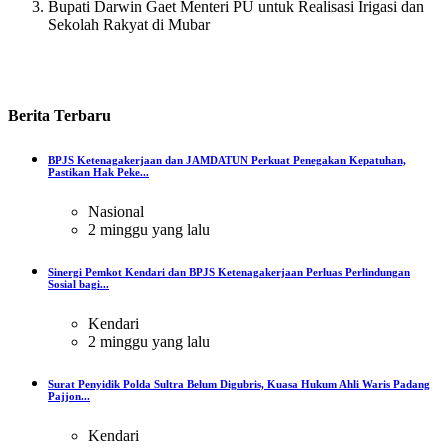
Bupati Darwin Gaet Menteri PU untuk Realisasi Irigasi dan
Sekolah Rakyat di Mubar
Berita
Terbaru
BPJS Ketenagakerjaan dan JAMDATUN Perkuat Penegakan Kepatuhan,
Pastikan Hak Peke...
Nasional
2 minggu yang lalu
Sinergi Pemkot Kendari dan BPJS Ketenagakerjaan Perluas Perlindungan
Sosial bagi...
Kendari
2 minggu yang lalu
Surat Penyidik Polda Sultra Belum Digubris, Kuasa Hukum Ahli Waris Padang
Pajjon...
Kendari