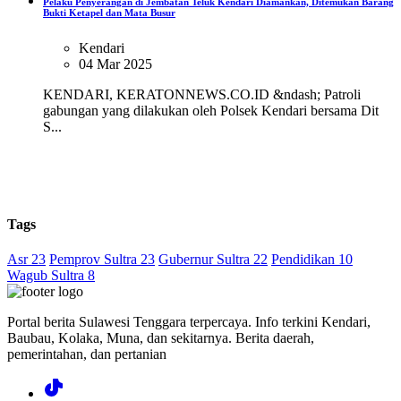
Pelaku Penyerangan di Jembatan Teluk Kendari Diamankan, Ditemukan Barang
Bukti Ketapel dan Mata Busur
Kendari
04 Mar 2025
KENDARI, KERATONNEWS.CO.ID &ndash; Patroli
gabungan yang dilakukan oleh Polsek Kendari bersama Dit
S...
Tags
Asr 23
Pemprov Sultra 23
Gubernur Sultra 22
Pendidikan 10
Wagub Sultra 8
Portal berita Sulawesi Tenggara terpercaya. Info terkini Kendari,
Baubau, Kolaka, Muna, dan sekitarnya. Berita daerah,
pemerintahan, dan pertanian