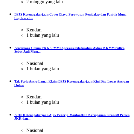
2 minggu yang lalu
BPJS Ketenagakerjaan Cover Biaya Perawatan Pembalap dan Panitia Muna
Cup Race I...
Kendari
1 bulan yang lalu
Bendahara Umum PB KEPMMI Apresiasi Silaturahmi Akbar KKMM Sultra,
Sebut Jadi Mom...
Nasional
1 bulan yang lalu
Tak Perlu Antre Lama, Klaim BPJS Ketenagakerjaan Kini Bisa Lewat Antrean
Online
Kendari
1 bulan yang lalu
BPJS Ketenagakerjaan Ajak Pekerja Manfaatkan Keringanan Iuran 50 Persen
JKK dan...
Nasional