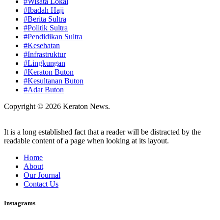
#Wisata Lokal
#Ibadah Haji
#Berita Sultra
#Politik Sultra
#Pendidikan Sultra
#Kesehatan
#Infrastruktur
#Lingkungan
#Keraton Buton
#Kesultanan Buton
#Adat Buton
Copyright © 2026 Keraton News.
It is a long established fact that a reader will be distracted by the
readable content of a page when looking at its layout.
Home
About
Our Journal
Contact Us
Instagrams