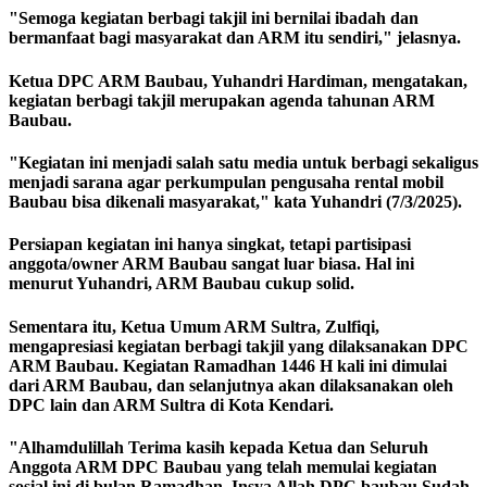
"Semoga kegiatan berbagi takjil ini bernilai ibadah dan
bermanfaat bagi masyarakat dan ARM itu sendiri," jelasnya.
Ketua DPC ARM Baubau, Yuhandri Hardiman, mengatakan,
kegiatan berbagi takjil merupakan agenda tahunan ARM
Baubau.
"Kegiatan ini menjadi salah satu media untuk berbagi sekaligus
menjadi sarana agar perkumpulan pengusaha rental mobil
Baubau bisa dikenali masyarakat," kata Yuhandri (7/3/2025).
Persiapan kegiatan ini hanya singkat, tetapi partisipasi
anggota/owner ARM Baubau sangat luar biasa. Hal ini
menurut Yuhandri, ARM Baubau cukup solid.
Sementara itu, Ketua Umum ARM Sultra, Zulfiqi,
mengapresiasi kegiatan berbagi takjil yang dilaksanakan DPC
ARM Baubau. Kegiatan Ramadhan 1446 H kali ini dimulai
dari ARM Baubau, dan selanjutnya akan dilaksanakan oleh
DPC lain dan ARM Sultra di Kota Kendari.
"Alhamdulillah Terima kasih kepada Ketua dan Seluruh
Anggota ARM DPC Baubau yang telah memulai kegiatan
sosial ini di bulan Ramadhan, Insya Allah DPC baubau Sudah