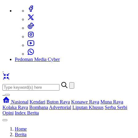
Pedoman Media Cyber
Nasional
Kendari
Buton Raya
Konawe Raya
Muna Raya
Kolaka Raya
Bombana
Advertorial
Liputan Khusus
Serba Serbi
Opini
Index Berita
Home
Berita