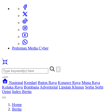
Pedoman Media Cyber
Nasional
Kendari
Buton Raya
Konawe Raya
Muna Raya
Kolaka Raya
Bombana
Advertorial
Liputan Khusus
Serba Serbi
Opini
Index Berita
Home
Berita