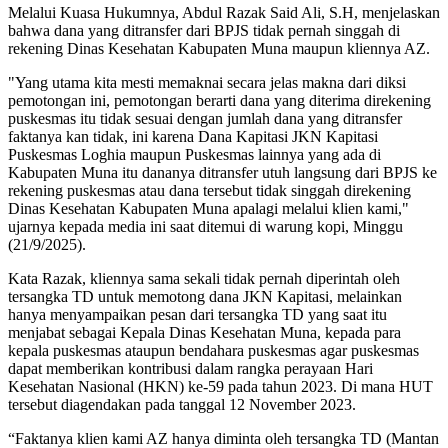
Melalui Kuasa Hukumnya, Abdul Razak Said Ali, S.H, menjelaskan
bahwa dana yang ditransfer dari BPJS tidak pernah singgah di
rekening Dinas Kesehatan Kabupaten Muna maupun kliennya AZ.
"Yang utama kita mesti memaknai secara jelas makna dari diksi
pemotongan ini, pemotongan berarti dana yang diterima direkening
puskesmas itu tidak sesuai dengan jumlah dana yang ditransfer
faktanya kan tidak, ini karena Dana Kapitasi JKN Kapitasi
Puskesmas Loghia maupun Puskesmas lainnya yang ada di
Kabupaten Muna itu dananya ditransfer utuh langsung dari BPJS ke
rekening puskesmas atau dana tersebut tidak singgah direkening
Dinas Kesehatan Kabupaten Muna apalagi melalui klien kami,"
ujarnya kepada media ini saat ditemui di warung kopi, Minggu
(21/9/2025).
Kata Razak, kliennya sama sekali tidak pernah diperintah oleh
tersangka TD untuk memotong dana JKN Kapitasi, melainkan
hanya menyampaikan pesan dari tersangka TD yang saat itu
menjabat sebagai Kepala Dinas Kesehatan Muna, kepada para
kepala puskesmas ataupun bendahara puskesmas agar puskesmas
dapat memberikan kontribusi dalam rangka perayaan Hari
Kesehatan Nasional (HKN) ke-59 pada tahun 2023. Di mana HUT
tersebut diagendakan pada tanggal 12 November 2023.
“Faktanya klien kami AZ hanya diminta oleh tersangka TD (Mantan