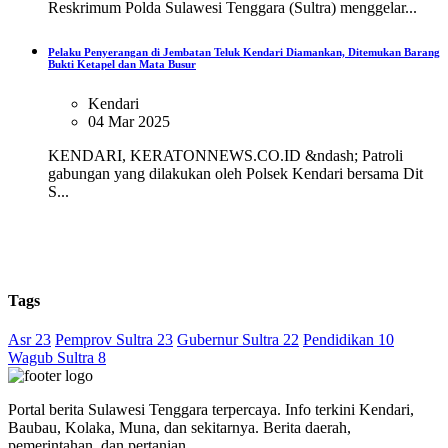
Reskrimum Polda Sulawesi Tenggara (Sultra) menggelar...
Pelaku Penyerangan di Jembatan Teluk Kendari Diamankan, Ditemukan Barang
Bukti Ketapel dan Mata Busur
Kendari
04 Mar 2025
KENDARI, KERATONNEWS.CO.ID &ndash; Patroli
gabungan yang dilakukan oleh Polsek Kendari bersama Dit
S...
Tags
Asr 23
Pemprov Sultra 23
Gubernur Sultra 22
Pendidikan 10
Wagub Sultra 8
Portal berita Sulawesi Tenggara terpercaya. Info terkini Kendari,
Baubau, Kolaka, Muna, dan sekitarnya. Berita daerah,
pemerintahan, dan pertanian