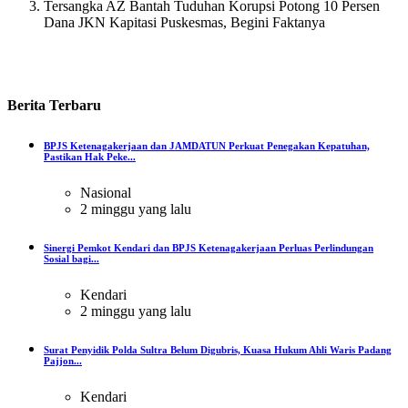
Tersangka AZ Bantah Tuduhan Korupsi Potong 10 Persen
Dana JKN Kapitasi Puskesmas, Begini Faktanya
Berita
Terbaru
BPJS Ketenagakerjaan dan JAMDATUN Perkuat Penegakan Kepatuhan,
Pastikan Hak Peke...
Nasional
2 minggu yang lalu
Sinergi Pemkot Kendari dan BPJS Ketenagakerjaan Perluas Perlindungan
Sosial bagi...
Kendari
2 minggu yang lalu
Surat Penyidik Polda Sultra Belum Digubris, Kuasa Hukum Ahli Waris Padang
Pajjon...
Kendari