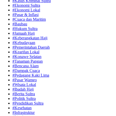
#Kasus Kriminal Sultra
#Ekonomi Sultra
#Ekonomi Lokal
#Pasar & Inflasi
#Cuaca dan Maritim
#Baubau
#Hukum Sultra
#Jamaah Haji
#Keberangkatan Haji
#Kebudayaan
#Pemerintahan Daerah
#Kearifan Lokal
#Konawe Selatan
#Tanaman Pangan
#Bencana Alam
#Dampak Cuaca
#Pedagang Kaki Lima
#Pasar Wameo
#Wisata Lokal
#Ibadah Haji
#Berita Sultra
#Politik Sultra
#Pendidikan Sultra
#Kesehatan
#Infrastruktur