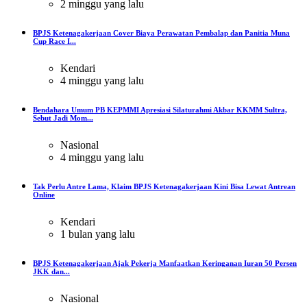
2 minggu yang lalu
BPJS Ketenagakerjaan Cover Biaya Perawatan Pembalap dan Panitia Muna
Cup Race I...
Kendari
4 minggu yang lalu
Bendahara Umum PB KEPMMI Apresiasi Silaturahmi Akbar KKMM Sultra,
Sebut Jadi Mom...
Nasional
4 minggu yang lalu
Tak Perlu Antre Lama, Klaim BPJS Ketenagakerjaan Kini Bisa Lewat Antrean
Online
Kendari
1 bulan yang lalu
BPJS Ketenagakerjaan Ajak Pekerja Manfaatkan Keringanan Iuran 50 Persen
JKK dan...
Nasional