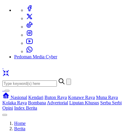
Pedoman Media Cyber
Nasional
Kendari
Buton Raya
Konawe Raya
Muna Raya
Kolaka Raya
Bombana
Advertorial
Liputan Khusus
Serba Serbi
Opini
Index Berita
Home
Berita