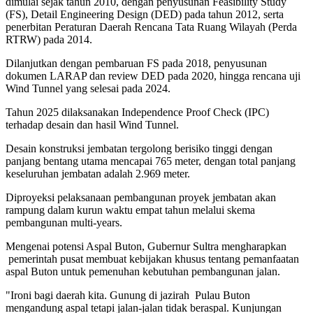
dimulai sejak tahun 2010, dengan penyusunan Feasibility Study
(FS), Detail Engineering Design (DED) pada tahun 2012, serta
penerbitan Peraturan Daerah Rencana Tata Ruang Wilayah (Perda
RTRW) pada 2014.
Dilanjutkan dengan pembaruan FS pada 2018, penyusunan
dokumen LARAP dan review DED pada 2020, hingga rencana uji
Wind Tunnel yang selesai pada 2024.
Tahun 2025 dilaksanakan Independence Proof Check (IPC)
terhadap desain dan hasil Wind Tunnel.
Desain konstruksi jembatan tergolong berisiko tinggi dengan
panjang bentang utama mencapai 765 meter, dengan total panjang
keseluruhan jembatan adalah 2.969 meter.
Diproyeksi pelaksanaan pembangunan proyek jembatan akan
rampung dalam kurun waktu empat tahun melalui skema
pembangunan multi-years.
Mengenai potensi Aspal Buton, Gubernur Sultra mengharapkan
pemerintah pusat membuat kebijakan khusus tentang pemanfaatan
aspal Buton untuk pemenuhan kebutuhan pembangunan jalan.
"Ironi bagi daerah kita. Gunung di jazirah Pulau Buton
mengandung aspal tetapi jalan-jalan tidak beraspal. Kunjungan