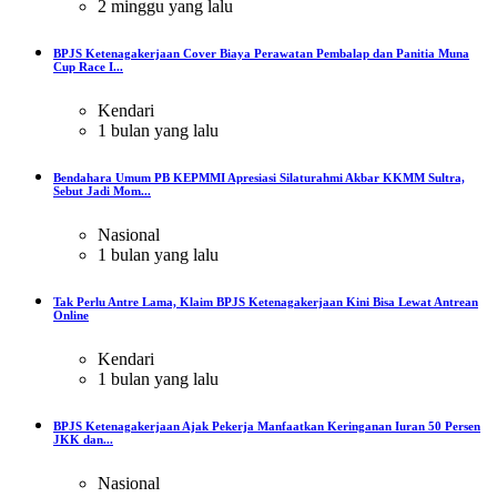
2 minggu yang lalu
BPJS Ketenagakerjaan Cover Biaya Perawatan Pembalap dan Panitia Muna
Cup Race I...
Kendari
1 bulan yang lalu
Bendahara Umum PB KEPMMI Apresiasi Silaturahmi Akbar KKMM Sultra,
Sebut Jadi Mom...
Nasional
1 bulan yang lalu
Tak Perlu Antre Lama, Klaim BPJS Ketenagakerjaan Kini Bisa Lewat Antrean
Online
Kendari
1 bulan yang lalu
BPJS Ketenagakerjaan Ajak Pekerja Manfaatkan Keringanan Iuran 50 Persen
JKK dan...
Nasional